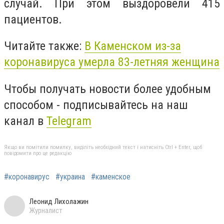
случай. При этом выздоровели 415
пациентов.
Читайте также:
В Каменском из-за
коронавируса умерла 83-летняя женщина
Чтобы получать новости более удобным
способом - подписывайтесь на наш
канал в
Telegram
Якщо ви помітили помилку, виділіть необхідний текст і натисніть Ctrl + Enter, щоб
повідомити про це редакцію
#коронавирус
#украина
#каменское
Леонид Лихолажин
Журналист