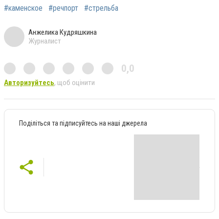
#каменское
#речпорт
#стрельба
Анжелика Кудряшкина
Журналист
0,0
Авторизуйтесь
, щоб оцінити
Поділіться та підписуйтесь на наші джерела