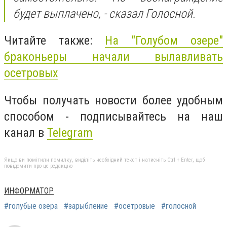
будет выплачено, - сказал Голосной.
Читайте также:
На "
Голубом
озере"
браконьеры начали вылавливать
осетровых
Чтобы получать новости более удобным
способом - подписывайтесь на наш
канал в
Telegram
Якщо ви помітили помилку, виділіть необхідний текст і натисніть Ctrl + Enter, щоб
повідомити про це редакцію
ИНФОРМАТОР
#голубые озера
#зарыбление
#осетровые
#голосной