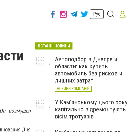
Рус
ОСТАННІ НОВИНИ
асти
Автоподбор в Днепре и
16:00
6 серпня
области: как купить
автомобиль без рисков и
лишних затрат
НОВИНИ КОМПАНІЙ
У Кам’янському цього року
22:56
3 серпня
капітально відремонтують
 Он возмущен
вісім тротуарів
зднования Дня