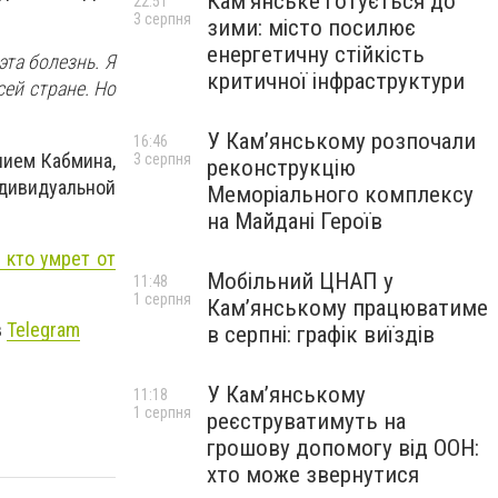
Кам’янське готується до
22:51
3 серпня
зими: місто посилює
енергетичну стійкість
эта болезнь. Я
критичної інфраструктури
сей стране. Но
У Кам’янському розпочали
16:46
нием Кабмина,
3 серпня
реконструкцію
ндивидуальной
Меморіального комплексу
на Майдані Героїв
 кто умрет от
Мобільний ЦНАП у
11:48
1 серпня
Кам’янському працюватиме
в
Telegram
в серпні: графік виїздів
У Кам’янському
11:18
1 серпня
реєструватимуть на
грошову допомогу від ООН:
хто може звернутися