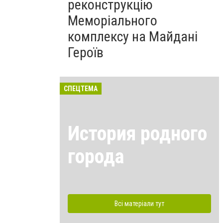
реконструкцію
Меморіального
комплексу на Майдані
Героїв
СПЕЦТЕМА
История родного
города
Всі матеріали тут