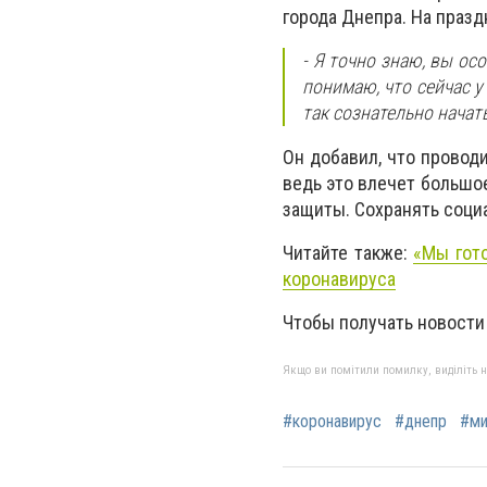
города Днепра. На праз
- Я точно знаю, вы осо
понимаю, что сейчас у
так сознательно начат
Он добавил, что провод
ведь это влечет большо
защиты. Сохранять соци
Читайте также:
«Мы гот
коронавируса
Чтобы получать новости
Якщо ви помітили помилку, виділіть нео
#коронавирус
#днепр
#ми