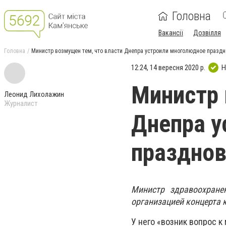
Головна
Вакансії
Дозвілля
Головна
Министр возмущен тем, что власти Днепра устроили многолюдное праздн
12:24, 14 вересня 2020 р.
Н
Министр 
Леонид Лихолажин
Журналист
Днепра у
празднов
Министр здравоохране
организацией концерта 
У него «возник вопрос к