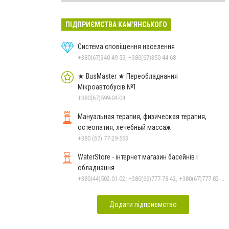
ПІДПРИЄМСТВА КАМ'ЯНСЬКОГО
Система сповіщення населення
+380(67)340-49-59, +380(67)350-44-68
★ BusMaster ★ Переобладнання
Мікроавтобусів №1
+380(67)599-04-04
Мануальная терапия, физическая терапия,
остеопатия, лечебный массаж
+380 (67) 77-29-563
WaterStore - інтернет магазин басейнів і
обладнання
+380(44)502-01-02, +380(66)777-78-42, +380(67)777-82-19, +380(67)890-80-80, +380(73)890-80-80, +380(44)502-01-03
Додати підприємство