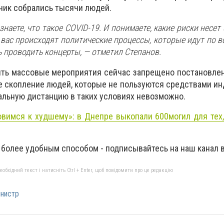
дник собрались тысячи людей.
знаете, что такое COVID-19. И понимаете, какие риски несет 
 вас происходят политические процессы, которые идут по в
ь проводить концерты, — отметил Степанов.
ить массовые мероприятия сейчас запрещено постановле
е скопление людей, которые не пользуются средствами и
альную дистанцию в таких условиях невозможно.
овимся к худшему»: в Днепре выкопали
600
могил
для тех,
 более удобным способом - подписывайтесь на наш канал 
бхідний текст і натисніть Ctrl + Enter, щоб повідомити про це редакцію
нистр