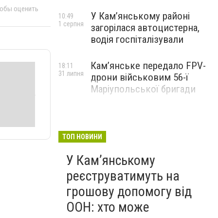
тобы оценить
У Кам’янському районі
10:49
1 серпня
загорілася автоцистерна,
водія госпіталізували
Кам’янське передало FPV-
18:11
31 липня
дрони військовим 56-ї
Маріупольської бригади
ТОП НОВИНИ
У Кам’янському
реєструватимуть на
грошову допомогу від
ООН: хто може