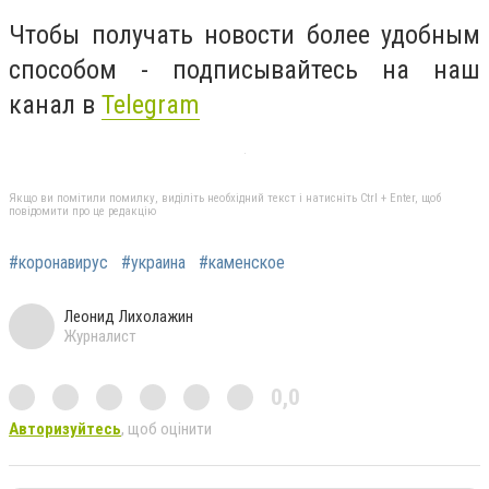
Чтобы получать новости более удобным
способом - подписывайтесь на наш
канал в
Telegram
Якщо ви помітили помилку, виділіть необхідний текст і натисніть Ctrl + Enter, щоб
повідомити про це редакцію
#коронавирус
#украина
#каменское
Леонид Лихолажин
Журналист
0,0
Авторизуйтесь
, щоб оцінити