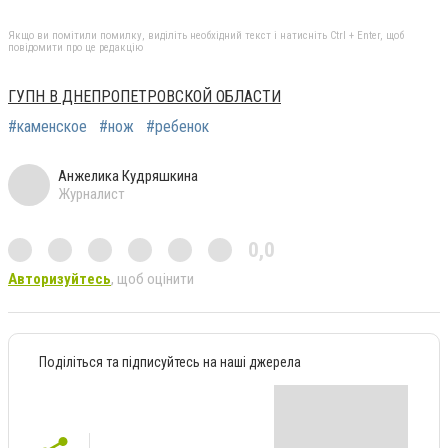
Якщо ви помітили помилку, виділіть необхідний текст і натисніть Ctrl + Enter, щоб
повідомити про це редакцію
ГУПН В ДНЕПРОПЕТРОВСКОЙ ОБЛАСТИ
#каменское
#нож
#ребенок
Анжелика Кудряшкина
Журналист
0,0
Авторизуйтесь
, щоб оцінити
Поділіться та підписуйтесь на наші джерела