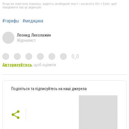
Якщо ви помітили помилку, виділіть необхідний текст і натисніть Ctrl + Enter, щоб
повідомити про це редакцію
#тарифы
#медицина
Леонид Лихолажин
Журналист
0,0
Авторизуйтесь
, щоб оцінити
Поділіться та підписуйтесь на наші джерела