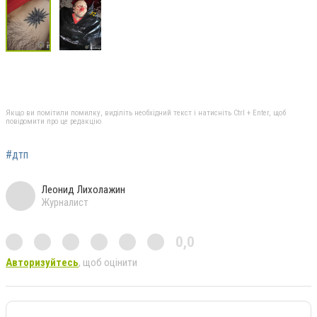
Якщо ви помітили помилку, виділіть необхідний текст і натисніть Ctrl + Enter, щоб
повідомити про це редакцію
#дтп
Леонид Лихолажин
Журналист
0,0
Авторизуйтесь
, щоб оцінити