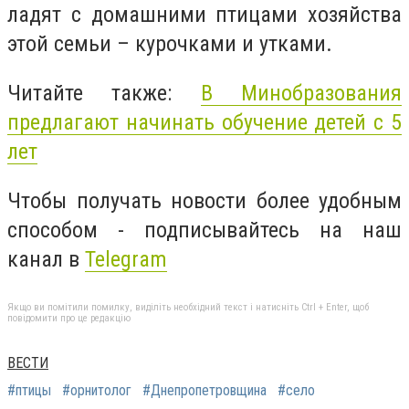
ладят с домашними птицами хозяйства
этой семьи – курочками и утками.
Читайте также:
В Минобразования
предлагают начинать обучение детей с 5
лет
Чтобы получать новости более удобным
способом - подписывайтесь на наш
канал в
Telegram
Якщо ви помітили помилку, виділіть необхідний текст і натисніть Ctrl + Enter, щоб
повідомити про це редакцію
ВЕСТИ
#птицы
#орнитолог
#Днепропетровщина
#село