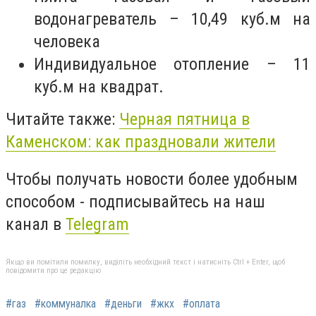
водонагреватель – 10,49 куб.м на
человека
Индивидуальное отопление – 11
куб.м на квадрат.
Читайте также:
Черная пятница в
Каменском: как праздновали жители
Чтобы получать новости более удобным
способом - подписывайтесь на наш
канал в
Telegram
Якщо ви помітили помилку, виділіть необхідний текст і натисніть Ctrl + Enter, щоб
повідомити про це редакцію
#газ
#коммуналка
#деньги
#жкх
#оплата