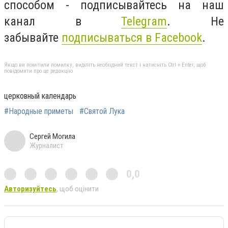
способом - подписывайтесь на наш
канал в
Telegram
. Не
забывайте
подписываться в Facebook
.
Якщо ви помітили помилку, виділіть необхідний текст і натисніть Ctrl + Enter, щоб
повідомити про це редакцію
церковный календарь
#Народные приметы
#Святой Лука
Сергей Могила
Журналист
0,0
Авторизуйтесь
, щоб оцінити