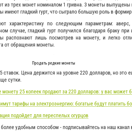
от из трех монет номиналом 1 гривна. 3 монеты выпущены в
ты имеют гладкий гурт, что сыграло большую роль в форми
ют характеристику по следующим параметрам: аверс, 
ном случае, гладкий гурт получился благодаря браку при 
ы распознают лишь посмотрев на монету, и легко отл
та от обращения монеты.
Продать редкие монеты
5 ставок. Цена держится на уровне 220 долларов, но это е
ще сутки.
е монету 25 копеек продают за 220 долларов: у вас может 
нимут тарифы на электроэнергию: богатые будут платить б
вация подойдет для переспелых огурцов
 более удобным способом - подписывайтесь на наш канал