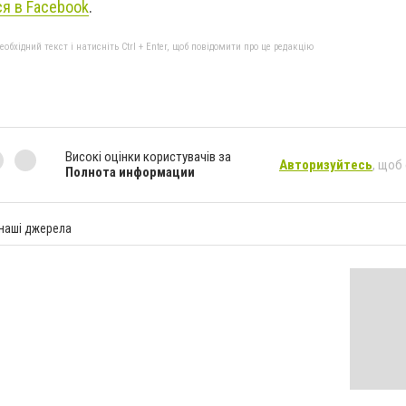
я в Facebook
.
бхідний текст і натисніть Ctrl + Enter, щоб повідомити про це редакцію
Високі оцінки користувачів за
Авторизуйтесь
, щоб
Полнота информации
 наші джерела