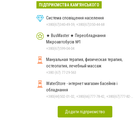
ПІДПРИЄМСТВА КАМ'ЯНСЬКОГО
Система сповіщення населення
+380(67)340-49-59, +380(67)350-44-68
★ BusMaster ★ Переобладнання
Мікроавтобусів №1
+380(67)599-04-04
Мануальная терапия, физическая терапия,
остеопатия, лечебный массаж
+380 (67) 77-29-563
WaterStore - інтернет магазин басейнів і
обладнання
+380(44)502-01-02, +380(66)777-78-42, +380(67)777-82-19, +380(67)890-80-80, +380(73)890-80-80, +380(44)502-01-03
Додати підприємство