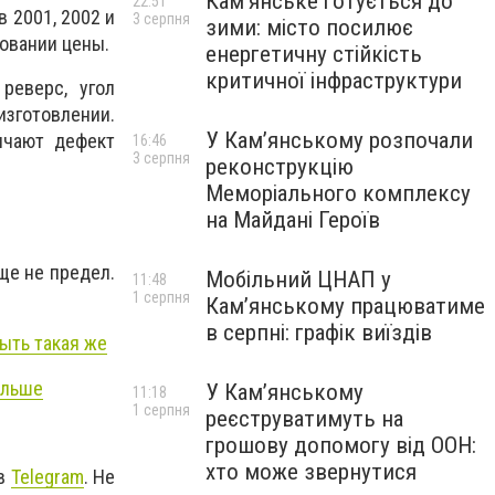
Кам’янське готується до
22:51
 2001, 2002 и
3 серпня
зими: місто посилює
ровании цены.
енергетичну стійкість
критичної інфраструктури
реверс, угол
изготовлении.
У Кам’янському розпочали
ичают дефект
16:46
3 серпня
реконструкцію
Меморіального комплексу
на Майдані Героїв
ще не предел.
Мобільний ЦНАП у
11:48
1 серпня
Кам’янському працюватиме
в серпні: графік виїздів
быть такая же
ольше
У Кам’янському
11:18
1 серпня
реєструватимуть на
грошову допомогу від ООН:
хто може звернутися
 в
Telegram
. Не