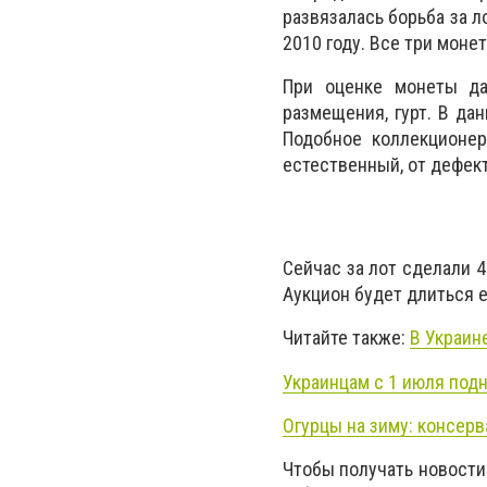
развязалась борьба за л
2010 году. Все три моне
При о
ценке монеты да
размещения, гурт. В дан
Подобное коллекционер
естественный, от дефек
Сейчас за лот сделали 4
Аукцион будет длиться е
Читайте также:
В Украин
Украинцам с 1 июля под
Огурцы на зиму: консер
Чтобы получать новости