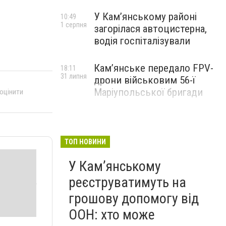
У Кам’янському районі
10:49
1 серпня
загорілася автоцистерна,
водія госпіталізували
Кам’янське передало FPV-
18:11
31 липня
дрони військовим 56-ї
Маріупольської бригади
 оцінити
ТОП НОВИНИ
У Кам’янському
реєструватимуть на
грошову допомогу від
ООН: хто може