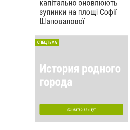
капітально оновлюють
зупинки на площі Софії
Шаповалової
СПЕЦТЕМА
История родного
города
Всі матеріали тут