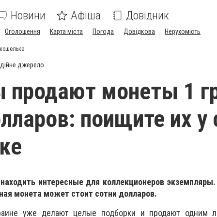
Новини
Афіша
Довідник
Оголошення
Карта міста
Погода
Довідкова
Нерухомість
 кошельке
дійне джерело
 продают монеты 1 г
олларов: поищите их у 
ке
находить интересные для коллекционеров экземпляры. 
ная монета может стоит сотни долларов.
раине уже делают целые подборки и продают одним л