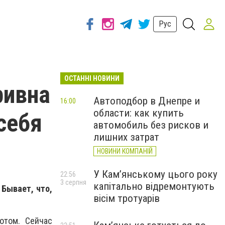
Рус
ОСТАННІ НОВИНИ
ривна
Автоподбор в Днепре и
16:00
области: как купить
себя
автомобиль без рисков и
лишних затрат
НОВИНИ КОМПАНІЙ
У Кам’янському цього року
22:56
3 серпня
капітально відремонтують
Бывает, что,
вісім тротуарів
отом. Сейчас