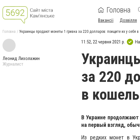
Головна
Вакансії
Дозвілля
Головна
Украинцы продают монеты 1 гривна за 220 долларов: поищите их у себя в
11:52, 22 червня 2021 р.
На
Украинцы
Леонид Лихолажин
Журналист
за 220 д
в кошель
В Украине продолжают 
на первый взгляд, обыч
Из редких монет в Ук