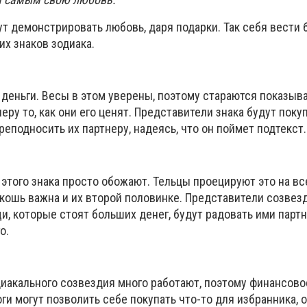
т демонстрировать любовь, даря подарки. Так себя вести 
х знаков зодиака.
деньги. Весы в этом уверены, поэтому стараются показыва
ру то, как они его ценят. Представители знака будут поку
преподносить их партнеру, надеясь, что он поймет подтекст.
этого знака просто обожают. Тельцы проецируют это на все
скошь важна и их второй половинке. Представители созвез
, которые стоят больших денег, будут радовать ими партн
о.
диакального созвездия много работают, поэтому финансов
оги могут позволить себе покупать что-то для избранника, 