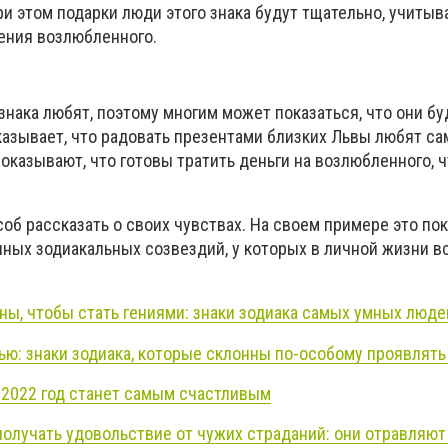
и этом подарки люди этого знака будут тщательно, учитыв
ения возлюбленного.
нака любят, поэтому многим может показаться, что они бу
казывает, что радовать презентами близких Львы любят са
казывают, что готовы тратить деньги на возлюбленного, ч
об рассказать о своих чувствах. На своем примере это по
ных зодиакальных созвездий, у которых в личной жизни вс
ы, чтобы стать гениями: знаки зодиака самых умных люде
ю: знаки зодиака, которые склонны по-особому проявлять
а 2022 год станет самым счастливым
получать удовольствие от чужих страданий: они отравляют