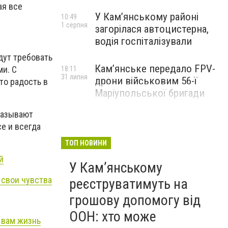
ая все
У Кам’янському районі
10:49
1 серпня
загорілася автоцистерна,
водія госпіталізували
дут требовать
Кам’янське передало FPV-
ми. С
18:11
31 липня
дрони військовим 56-ї
то радость в
Маріупольської бригади
казывают
е и всегда
ТОП НОВИНИ
й
У Кам’янському
 свои чувства
реєструватимуть на
грошову допомогу від
ООН: хто може
 вам жизнь