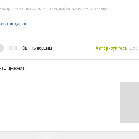
бхідний текст і натисніть Ctrl + Enter, щоб повідомити про це редакцію
арят подарки
0,0
Оцініть першим
Авторизуйтесь
, щоб
 наші джерела