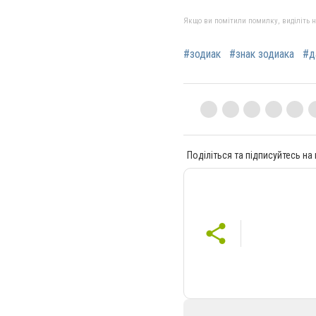
Якщо ви помітили помилку, виділіть нео
#зодиак
#знак зодиака
#д
Поділіться та підписуйтесь на