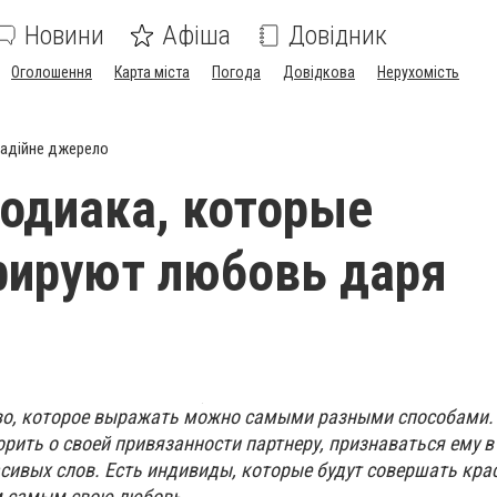
Новини
Афіша
Довідник
Оголошення
Карта міста
Погода
Довідкова
Нерухомість
адійне джерело
Зодиака, которые
рируют любовь даря
во, которое выражать можно самыми разными способами. 
рить о своей привязанности партнеру, признаваться ему в
сивых слов. Есть индивиды, которые будут совершать кра
м самым свою любовь.