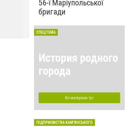
56-ї Маріупольської
бригади
СПЕЦТЕМА
История родного
города
Всі матеріали тут
ПІДПРИЄМСТВА КАМ'ЯНСЬКОГО