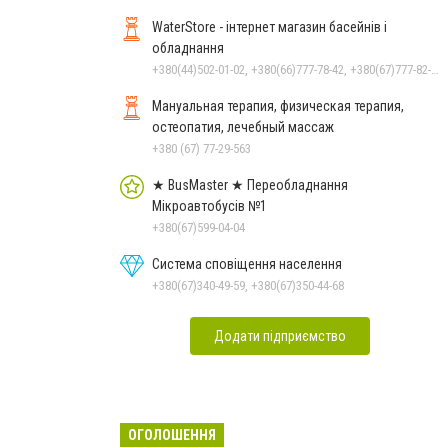
WaterStore - інтернет магазин басейнів і
обладнання
+380(44)502-01-02, +380(66)777-78-42, +380(67)777-82-19, +380(67)890-80-80, +380(73)890-80-80, +380(44)502-01-03
Мануальная терапия, физическая терапия,
остеопатия, лечебный массаж
+380 (67) 77-29-563
★ BusMaster ★ Переобладнання
Мікроавтобусів №1
+380(67)599-04-04
Система сповіщення населення
+380(67)340-49-59, +380(67)350-44-68
Додати підприємство
ОГОЛОШЕННЯ