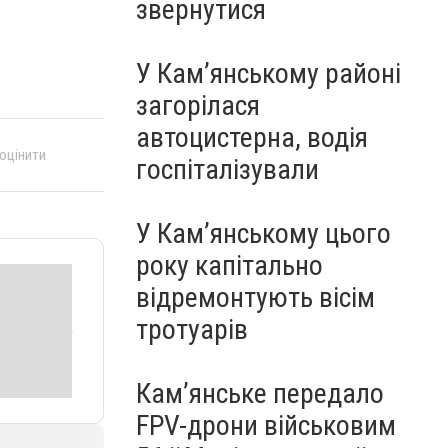
звернутися
У Кам’янському районі
загорілася
автоцистерна, водія
 оцінити
госпіталізували
У Кам’янському цього
року капітально
відремонтують вісім
тротуарів
Кам’янське передало
FPV-дрони військовим