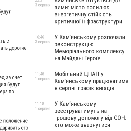
Кам’янське готується до
22:51
3 серпня
зими: місто посилює
будут
енергетичну стійкість
критичної інфраструктури
У Кам’янському розпочали
16:46
ть с
3 серпня
реконструкцію
пать дорогие
Меморіального комплексу
на Майдані Героїв
Мобільний ЦНАП у
11:48
х, за счет
1 серпня
Кам’янському працюватиме
дия будут
в серпні: графік виїздів
ера по
У Кам’янському
11:18
1 серпня
реєструватимуть на
грошову допомогу від ООН:
ое положение
хто може звернутися
одаривать его