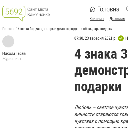
Головна
Вакансії
Дозвілля
Головна
4 знака Зодиака, которые демонстрируют любовь даря подарки
07:30, 23 вересня 2021 р.
Н
4 знака 
Никола Тесла
Журналист
демонст
подарки
Любовь – светлое чувст
личности стараются гово
чувствах с помощью кра
поступки, показывая те