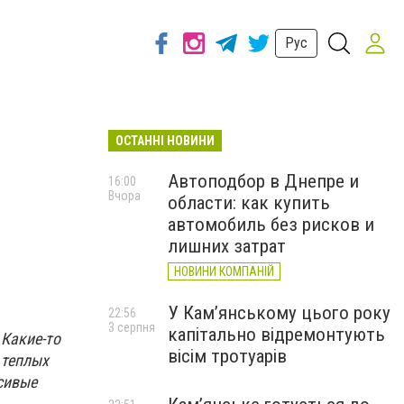
Рус
ОСТАННІ НОВИНИ
Автоподбор в Днепре и
16:00
Вчора
области: как купить
автомобиль без рисков и
лишних затрат
НОВИНИ КОМПАНІЙ
У Кам’янському цього року
22:56
3 серпня
капітально відремонтують
Какие-то
вісім тротуарів
 теплых
сивые