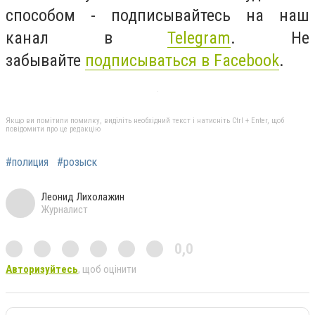
способом - подписывайтесь на наш
канал в
Telegram
. Не
забывайте
подписываться в Facebook
.
Якщо ви помітили помилку, виділіть необхідний текст і натисніть Ctrl + Enter, щоб
повідомити про це редакцію
#полиция
#розыск
Леонид Лихолажин
Журналист
0,0
Авторизуйтесь
, щоб оцінити