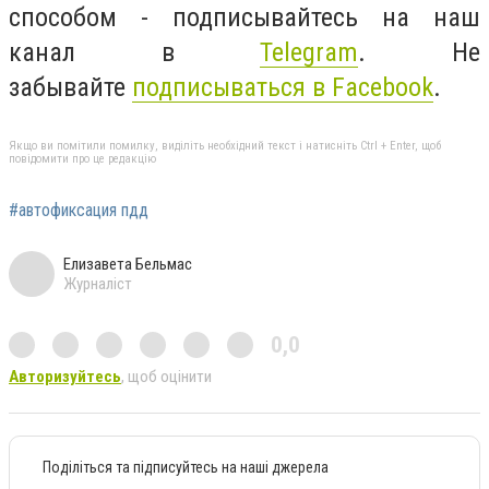
способом - подписывайтесь на наш
канал в
Telegram
. Не
забывайте
подписываться в Facebook
.
Якщо ви помітили помилку, виділіть необхідний текст і натисніть Ctrl + Enter, щоб
повідомити про це редакцію
#автофиксация пдд
Елизавета Бельмас
Журналіст
0,0
Авторизуйтесь
, щоб оцінити
Поділіться та підписуйтесь на наші джерела