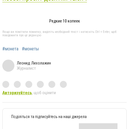
Редкие 10 копеек
Якщо ви помітили помилку, виділіть необхідний текст і натисніть Ctrl + Enter, щоб
повідомити про це редакцію
#монета
#монеты
Леонид Лихолажин
Журналист
Авторизуйтесь
, щоб оцінити
Поділіться та підписуйтесь на наші джерела