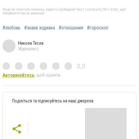
Якщо ви помітили помилку, виділіть необхідний текст і натисніть Ctrl + Enter, щоб
повідомити про це редакцію
#любовь
#знаки зодиака
#отношения
#гороскоп
Никола Тесла
Журналист
0,0
Авторизуйтесь
, щоб оцінити
Поділіться та підписуйтесь на наші джерела