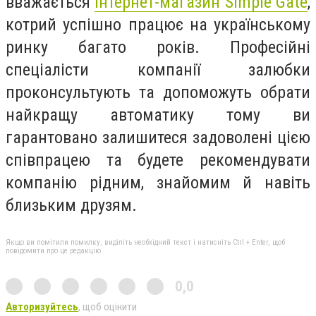
вважається
інтернет-магазин Simple Gate
,
котрий успішно працює на українському
ринку багато років. Професійні
спеціалісти компанії залюбки
проконсультують та допоможуть обрати
найкращу автоматику тому ви
гарантовано залишитеся задоволені цією
співпрацею та будете рекомендувати
компанію рідним, знайомим й навіть
близьким друзям.
Якщо ви помітили помилку, виділіть необхідний текст і натисніть Ctrl + Enter, щоб
повідомити про це редакцію
0,0
Авторизуйтесь
, щоб оцінити