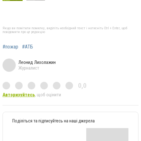
Якщо ви помітили помилку, виділіть необхідний текст і натисніть Ctrl + Enter, щоб
повідомити про це редакцію
#пожар
#АТБ
Леонид Лихолажин
Журналист
0,0
Авторизуйтесь
, щоб оцінити
Поділіться та підписуйтесь на наші джерела