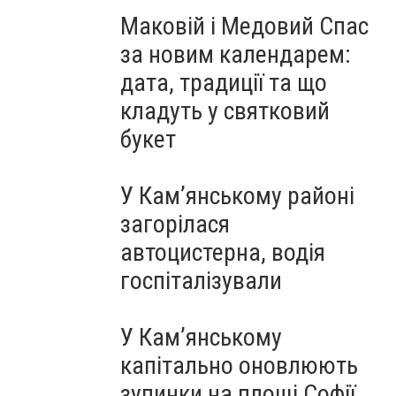
Маковій і Медовий Спас
за новим календарем:
дата, традиції та що
кладуть у святковий
букет
У Кам’янському районі
загорілася
автоцистерна, водія
госпіталізували
У Кам’янському
капітально оновлюють
зупинки на площі Софії