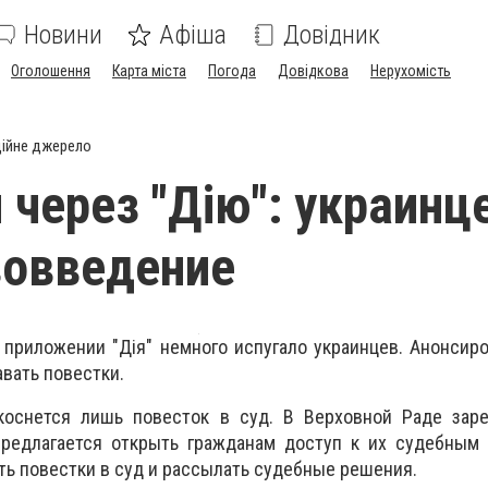
Новини
Афіша
Довідник
Оголошення
Карта міста
Погода
Довідкова
Нерухомість
ійне джерело
 через "Дію": украинц
вовведение
приложении "Дiя" немного испугало украинцев. Анонсиро
вать повестки.
коснется лишь повесток в суд. В Верховной Раде заре
редлагается открыть гражданам доступ к их судебным 
ть повестки в суд и рассылать судебные решения.