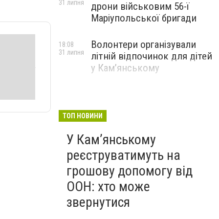
31 липня
дрони військовим 56-ї
Маріупольської бригади
Волонтери організували
18:08
31 липня
літній відпочинок для дітей
у Кам’янському
ТОП НОВИНИ
У Кам’янському
реєструватимуть на
грошову допомогу від
ООН: хто може
звернутися