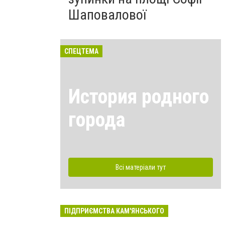
Шаповалової
СПЕЦТЕМА
История родного
города
Всі матеріали тут
ПІДПРИЄМСТВА КАМ'ЯНСЬКОГО