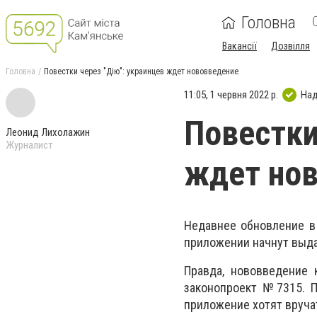
Головна
Вакансії
Дозвілля
Головна
Повестки через "Дію": украинцев ждет нововведение
11:05, 1 червня 2022 р.
Над
Повестки
Леонид Лихолажин
Журналист
ждет но
Недавнее обновление в 
приложении начнут выда
Правда, нововведение 
законопроект №7315. П
приложение хотят вруча