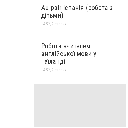
Au pair Іспанія (робота з
дітьми)
14:52, 2 серпня
Робота вчителем
англійської мови у
Таїланді
14:52, 2 серпня