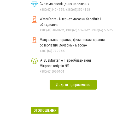
Система сповіщення населення
+380(67)340-49-59, +380(67)350-44-68
WaterStore - інтернет магазин басейнів і
обладнання
+380(44)502-01-02, +380(66)777-78-42, +380(67)777-82-19, +380(67)890-80-80, +380(73)890-80-80, +380(44)502-01-03
Мануальная терапия, физическая терапия,
остеопатия, лечебный массаж
+380 (67) 77-29-563
★ BusMaster ★ Переобладнання
Мікроавтобусів №1
+380(67)599-04-04
Додати підприємство
ОГОЛОШЕННЯ