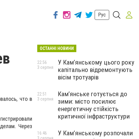
Рус
ОСТАННІ НОВИНИ
ев
У Кам’янському цього року
22:56
3 серпня
капітально відремонтують
вісім тротуарів
Кам’янське готується до
22:51
валось, что в
3 серпня
зими: місто посилює
енергетичну стійкість
критичної інфраструктури
гистрировали
делам. Через
У Кам’янському розпочали
16:46
3 серпня