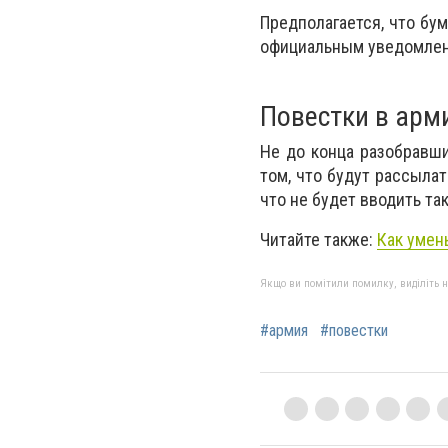
Предполагается, что бу
официальным уведомлени
Повестки в арм
Не до конца разобравши
том, что будут рассыла
что не будет вводить та
Читайте также:
Как умен
Якщо ви помітили помилку, виділіть нео
#армия
#повестки