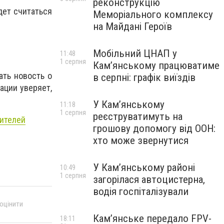
реконструкцію
дет считаться
Меморіального комплексу
на Майдані Героїв
Мобільний ЦНАП у
11:48
1 серпня
Кам’янському працюватиме
ать новость о
в серпні: графік виїздів
ации уверяет,
У Кам’янському
11:18
1 серпня
реєструватимуть на
дителей
грошову допомогу від ООН:
хто може звернутися
У Кам’янському районі
10:49
1 серпня
загорілася автоцистерна,
водія госпіталізували
 оцінити
Кам’янське передало FPV-
18:11