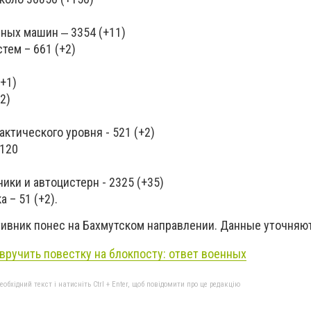
ных машин ‒ 3354 (+11)
ем – 661 ​​(+2)
(+1)
2)
ктического уровня - 521 (+2)
 120
3
ики и автоцистерн - 2325 (+35)
– ​​51 (+2).
ивник понес на Бахмутском направлении. Данные уточняют
 вручить повестку на блокпосту: ответ военных
бхідний текст і натисніть Ctrl + Enter, щоб повідомити про це редакцію