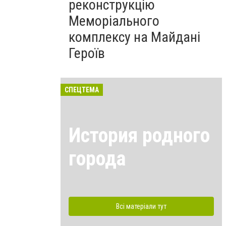
реконструкцію
Меморіального
комплексу на Майдані
Героїв
СПЕЦТЕМА
История родного
города
Всі матеріали тут