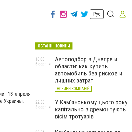
Рус
ОСТАННІ НОВИНИ
Автоподбор в Днепре и
16:00
6 серпня
области: как купить
автомобиль без рисков и
лишних затрат
НОВИНИ КОМПАНІЙ
ии. 18 апреля
е Украины.
У Кам’янському цього року
22:56
3 серпня
капітально відремонтують
вісім тротуарів