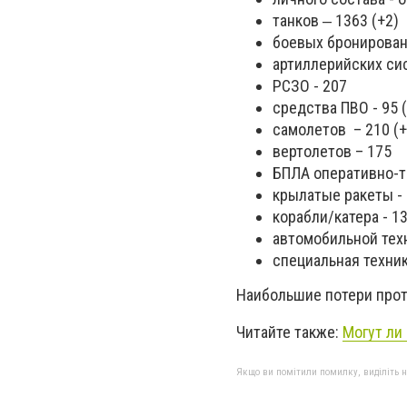
танков ‒ 1363 (+2)
боевых бронирован
артиллерийских сист
РСЗО - 207
средства ПВО - 95 
самолетов – 210 (+
вертолетов – 175
БПЛА оперативно-та
крылатые ракеты -
корабли/катера - 1
автомобильной техн
специальная техника 
Наибольшие потери прот
Читайте также:
Могут ли
Якщо ви помітили помилку, виділіть нео