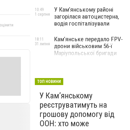
У Кам’янському районі
10:49
1 серпня
загорілася автоцистерна,
водія госпіталізували
 оцінити
Кам’янське передало FPV-
18:11
31 липня
дрони військовим 56-ї
Маріупольської бригади
ТОП НОВИНИ
У Кам’янському
реєструватимуть на
грошову допомогу від
ООН: хто може