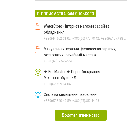
ПІДПРИЄМСТВА КАМ'ЯНСЬКОГО
WaterStore - інтернет магазин басейнів і
обладнання
+380(44)502-01-02, +380(66)777-78-42, +380(67)777-82-19, +380(67)890-80-80, +380(73)890-80-80, +380(44)502-01-03
Мануальная терапия, физическая терапия,
остеопатия, лечебный массаж
+380 (67) 77-29-563
★ BusMaster ★ Переобладнання
Мікроавтобусів №1
+380(67)599-04-04
Система сповіщення населення
+380(67)340-49-59, +380(67)350-44-68
Додати підприємство