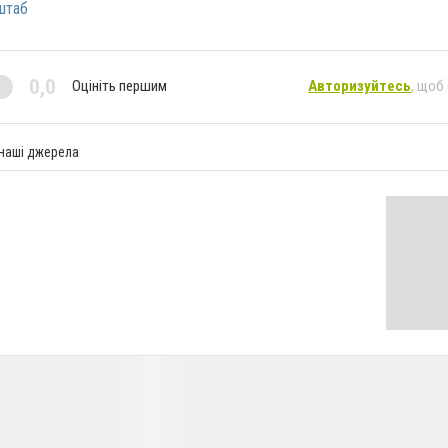
штаб
0,0
Оцініть першим
Авторизуйтесь
, щоб
 наші джерела