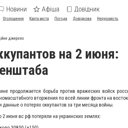
Новини
Афіша
Довідник
Оголошення
Карта міста
Погода
Довідкова
Нерухомість
ійне джерело
ккупантов на 2 июня:
Генштаба
аине продолжается борьба против вражеских войск росс
лномасштабного вторжения по всей линии фронта на восток
 данные о потерях оккупантов за три месяца войны.
о 2 июня вс рф потеряли на украинских землях:
около 30850 (+150)