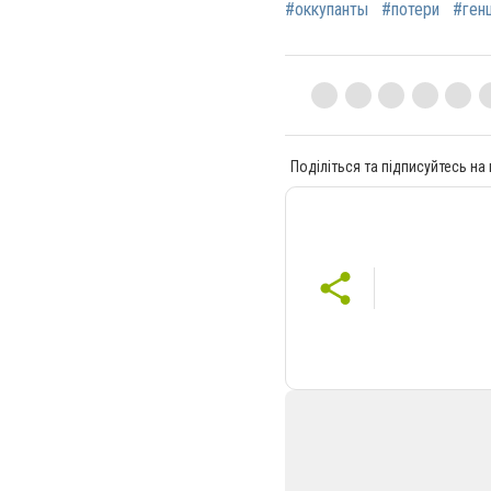
#оккупанты
#потери
#ген
Поділіться та підписуйтесь на