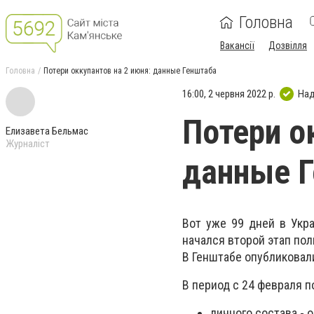
Головна
Вакансії
Дозвілля
Головна
Потери оккупантов на 2 июня: данные Генштаба
16:00, 2 червня 2022 р.
Над
Потери о
Елизавета Бельмас
Журналіст
данные 
Вот уже 99 дней в Укр
начался второй этап по
В Генштабе опубликовали
В период с 24 февраля п
личного состава - 