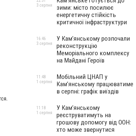
Кам’янське готується до
22:51
3 серпня
зими: місто посилює
енергетичну стійкість
критичної інфраструктури
У Кам’янському розпочали
16:46
3 серпня
реконструкцію
Меморіального комплексу
на Майдані Героїв
Мобільний ЦНАП у
11:48
1 серпня
Кам’янському працюватиме
в серпні: графік виїздів
ся.
У Кам’янському
11:18
1 серпня
реєструватимуть на
грошову допомогу від ООН:
хто може звернутися