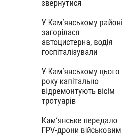
звернутися
У Кам’янському районі
загорілася
автоцистерна, водія
госпіталізували
У Кам’янському цього
року капітально
відремонтують вісім
тротуарів
Кам’янське передало
FPV-дрони військовим