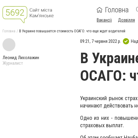
Головна
Вакансії
Дозвілля
Головна
В Украине повышается стоимость ОСАГО: что еще ждет водителей
09:21, 7 червня 2022 р.
Над
В Украин
Леонид Лихолажин
Журналист
ОСАГО: ч
Украинский рынок страх
начинают действовать н
Одно из них - повышен
страховых выплат.
Об этом сообщает Нацба