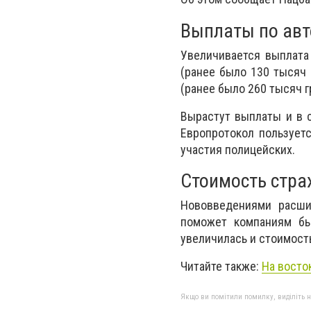
Выплаты по ав
Увеличивается выплата
(ранее было 130 тысяч 
(ранее было 260 тысяч г
Вырастут выплаты и в с
Европротокол пользуетс
участия полицейских.
Стоимость стра
Нововведениями расши
поможет компаниям бы
увеличилась и стоимост
Читайте также:
На восто
Якщо ви помітили помилку, виділіть нео