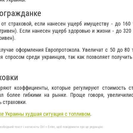
тогражданке
 от страховой, если нанесен ущерб имуществу - до 160
гривен). Если нанесен ущерб здоровью и жизни - до 320
ривен).
лучае оформления Европротокола. Увеличат с 50 до 80 
я спросом среди украинцев, так как позволяет получит
ховки
ряют коэффициенты, которые регулируют стоимость ст
л более гибкими на рынке. Проще говоря, увеличили
ь страховки.
ке Украины худшая ситуация с топливом
.
бхідний текст і натисніть Ctrl + Enter, щоб повідомити про це редакцію