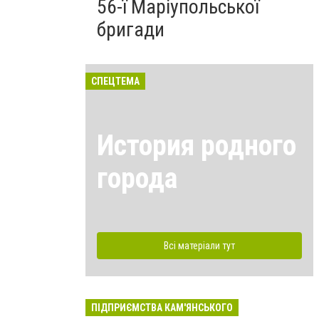
56-ї Маріупольської
бригади
СПЕЦТЕМА
История родного
города
Всі матеріали тут
ПІДПРИЄМСТВА КАМ'ЯНСЬКОГО