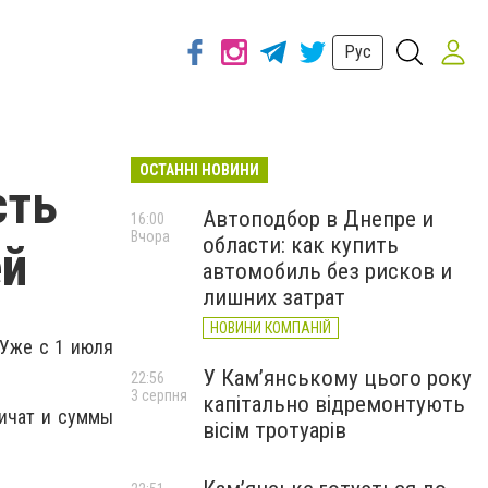
Рус
ОСТАННІ НОВИНИ
сть
Автоподбор в Днепре и
16:00
Вчора
области: как купить
ей
автомобиль без рисков и
лишних затрат
НОВИНИ КОМПАНІЙ
 Уже с 1 июля
У Кам’янському цього року
22:56
3 серпня
капітально відремонтують
личат и суммы
вісім тротуарів