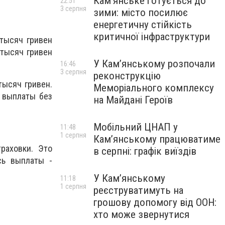
Кам’янське готується до
22:51
3 серпня
зими: місто посилює
енергетичну стійкість
критичної інфраструктури
 тысяч гривен
 тысяч гривен
У Кам’янському розпочали
16:46
3 серпня
реконструкцію
тысяч гривен.
Меморіального комплексу
ь выплаты без
на Майдані Героїв
Мобільний ЦНАП у
11:48
1 серпня
Кам’янському працюватиме
раховки. Это
в серпні: графік виїздів
сь выплаты -
У Кам’янському
11:18
1 серпня
реєструватимуть на
грошову допомогу від ООН:
хто може звернутися