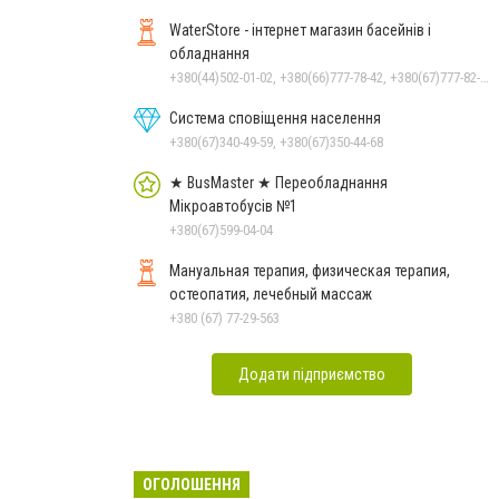
WaterStore - інтернет магазин басейнів і
обладнання
+380(44)502-01-02, +380(66)777-78-42, +380(67)777-82-19, +380(67)890-80-80, +380(73)890-80-80, +380(44)502-01-03
Система сповіщення населення
+380(67)340-49-59, +380(67)350-44-68
★ BusMaster ★ Переобладнання
Мікроавтобусів №1
+380(67)599-04-04
Мануальная терапия, физическая терапия,
остеопатия, лечебный массаж
+380 (67) 77-29-563
Додати підприємство
ОГОЛОШЕННЯ