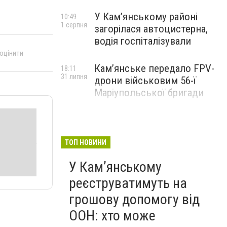
У Кам’янському районі
10:49
1 серпня
загорілася автоцистерна,
водія госпіталізували
 оцінити
Кам’янське передало FPV-
18:11
31 липня
дрони військовим 56-ї
Маріупольської бригади
ТОП НОВИНИ
У Кам’янському
реєструватимуть на
грошову допомогу від
ООН: хто може