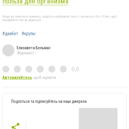
польза для организма
Якщо ви помітили помилку, виділіть необхідний текст і натисніть Ctrl + Enter, щоб
повідомити про це редакцію
#диабет
#крупы
Елизавета Бельмас
Журналіст
0,0
Авторизуйтесь
, щоб оцінити
Поділіться та підписуйтесь на наші джерела