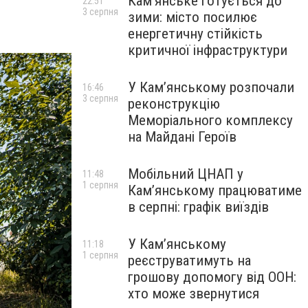
Кам’янське готується до
22:51
3 серпня
зими: місто посилює
енергетичну стійкість
критичної інфраструктури
У Кам’янському розпочали
16:46
3 серпня
реконструкцію
Меморіального комплексу
на Майдані Героїв
Мобільний ЦНАП у
11:48
1 серпня
Кам’янському працюватиме
в серпні: графік виїздів
У Кам’янському
11:18
1 серпня
реєструватимуть на
грошову допомогу від ООН:
хто може звернутися