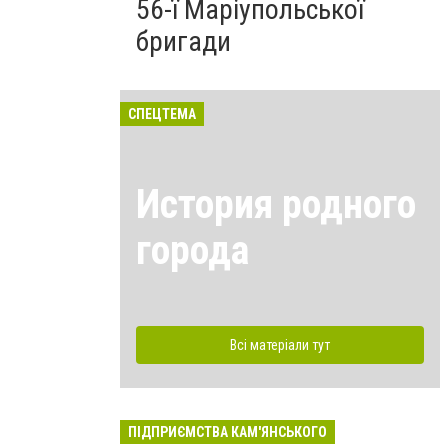
56-ї Маріупольської
бригади
СПЕЦТЕМА
История родного
города
Всі матеріали тут
ПІДПРИЄМСТВА КАМ'ЯНСЬКОГО