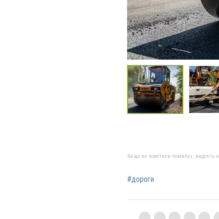
Якщо ви помітили помилку, виділіть нео
#дороги