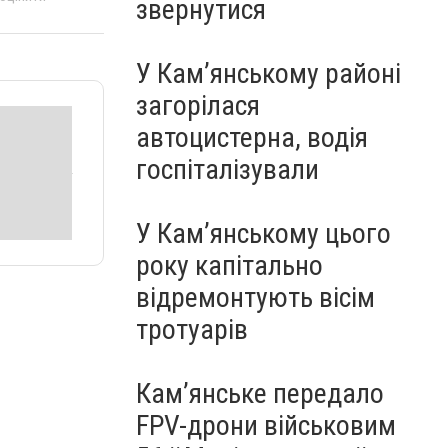
звернутися
У Кам’янському районі
загорілася
автоцистерна, водія
госпіталізували
У Кам’янському цього
року капітально
відремонтують вісім
тротуарів
Кам’янське передало
FPV-дрони військовим