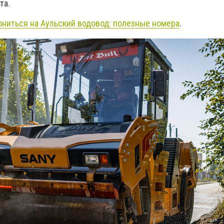
та.
ониться на Аульский водовод: полезные номера
.