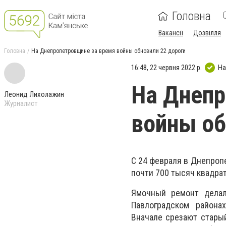
Головна
Вакансії
Дозвілля
Головна
На Днепропетровщине за время войны обновили 22 дороги
16:48, 22 червня 2022 р.
На
На Днепр
Леонид Лихолажин
Журналист
войны об
С 24 февраля в Днепроп
почти 700 тысяч квадра
Ямочный ремонт делал
Павлоградском района
Вначале срезают стары