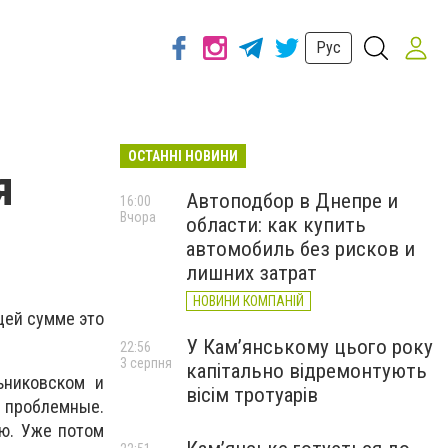
Рус
ОСТАННІ НОВИНИ
я
Автоподбор в Днепре и
16:00
Вчора
области: как купить
автомобиль без рисков и
лишних затрат
НОВИНИ КОМПАНІЙ
щей сумме это
У Кам’янському цього року
22:56
3 серпня
капітально відремонтують
ьниковском и
вісім тротуарів
 проблемные.
ию. Уже потом