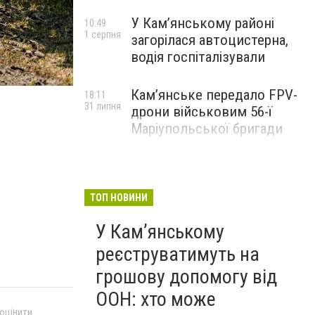
У Кам’янському районі
10:49
1 серпня
загорілася автоцистерна,
водія госпіталізували
Кам’янське передало FPV-
18:11
31 липня
дрони військовим 56-ї
Маріупольської бригади
ТОП НОВИНИ
У Кам’янському
реєструватимуть на
грошову допомогу від
ООН: хто може
 оцінити