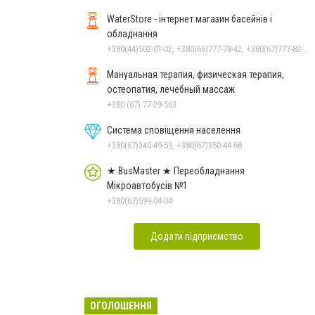
WaterStore - інтернет магазин басейнів і
обладнання
+380(44)502-01-02, +380(66)777-78-42, +380(67)777-82-19, +380(67)890-80-80, +380(73)890-80-80, +380(44)502-01-03
Мануальная терапия, физическая терапия,
остеопатия, лечебный массаж
+380 (67) 77-29-563
Система сповіщення населення
+380(67)340-49-59, +380(67)350-44-68
★ BusMaster ★ Переобладнання
Мікроавтобусів №1
+380(67)599-04-04
Додати підприємство
ОГОЛОШЕННЯ