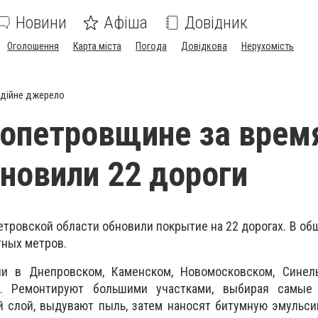
Новини
Афіша
Довідник
Оголошення
Карта міста
Погода
Довідкова
Нерухомість
дійне джерело
опетровщине за врем
новили 22 дороги
етровской области обновили покрытие на 22 дорогах. В об
тных метров.
и в Днепровском, Каменском, Новомосковском, Синел
х. Ремонтируют большими участками, выбирая самые
й слой, выдувают пыль, затем наносят битумную эмульс