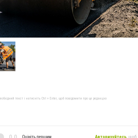
бхідний текст і натисніть Ctrl + Enter, щоб повідомити про це редакцію
0,0
Оцініть першим
Авторизуйтесь
, щоб