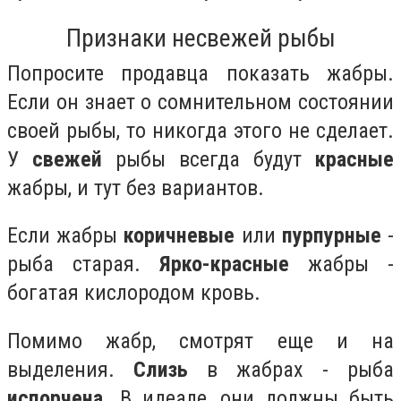
Признаки несвежей рыбы
Попросите продавца показать жабры.
Если он знает о сомнительном состоянии
своей рыбы, то никогда этого не сделает.
У
свежей
рыбы всегда будут
красные
жабры, и тут без вариантов.
Если жабры
коричневые
или
пурпурные
-
рыба старая.
Ярко-красные
жабры -
богатая кислородом кровь.
Помимо жабр, смотрят еще и на
выделения.
Слизь
в жабрах - рыба
испорчена
. В идеале, они должны быть