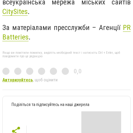
всеукраїнська мережа міських сайтів
CitySites
.
За матеріалами пресслужби – Агенції
PR
Batteries
.
Якщо ви помітили помилку, виділіть необхідний текст і натисніть Ctrl + Enter, щоб
повідомити про це редакцію
0,0
Авторизуйтесь
, щоб оцінити
Поділіться та підписуйтесь на наші джерела