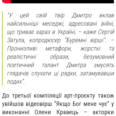
“У цей свій твір Дмитро вклав
найсильніші меседжі, адресовані війні,
що триває зараз в Україні, – каже Сергій
Затула, копродюсер “Буремні вірші”. –
Пронизливі метафори, жорсткі та
реалістичні образи, безумовний
поетичний талант Дмитра змусять
глядачів слухати ці рядки, затамувавши
подих”.
До третьої компіляції арт-проєкту також
увійшов відеовірш “Якщо Бог мене чує” у
виконанні Олени Кравець – акторки