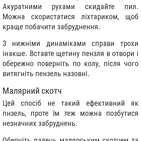
Акуратними рухами скидайте пил.
Можна скористатися ліхтариком, щоб
краще побачити забруднення.
З нижніми динаміками справи трохи
інакше. Вставте щетину пензля в отвори і
обережно поверніть по колу, після чого
витягніть пензель назовні.
Малярний скотч
Цей спосіб не такий ефективний як
пнзель, проте їм теж можна позбутися
незначних забруднень.
Оберніть палець малярським скотчем та