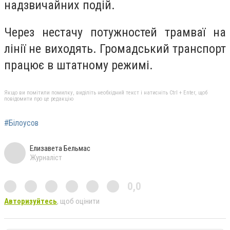
надзвичайних подій.
Через нестачу потужностей трамваї на
лінії не виходять.
Громадський транспорт
працює в штатному режимі.
Якщо ви помітили помилку, виділіть необхідний текст і натисніть Ctrl + Enter, щоб
повідомити про це редакцію
#Білоусов
Елизавета Бельмас
Журналіст
0,0
Авторизуйтесь
, щоб оцінити