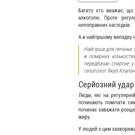
Багато хто вважає, що
алкоголю. Проте регу
непоправних наслідків.
А в найгіршому випадку н
Найгірша для печінки
в помірних кількостя
передбачає спиртне у 
гепатолог Якуб Клапач
Серйозний удар 
Люди, які на регулярні
починають помічати сим
починає заважати розщеп
жиру.
У людей з цим захворюв