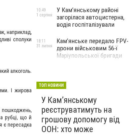
У Кам’янському районі
10:49
1 серпня
загорілася автоцистерна,
водія госпіталізували
ак, наприклад,
дливі сполуки
Кам’янське передало FPV-
18:11
31 липня
дрони військовим 56-ї
Маріупольської бригади
кий алкоголь.
ТОП НОВИНИ
ими. І жирова
У Кам’янському
реєструватимуть на
є пошкоджень,
а рубці, що й
грошову допомогу від
ня є пересадка
ООН: хто може