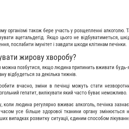
ому організмі також бере участь у розщепленні алкоголю. Т
зувати ацетальдегід. Якщо цього не відбуватиметься, шкі
ння, послабити імунітет і завдати шкоди клітинам печінки.
увати жирову хворобу?
и можна позбутися, якщо людина припинить вживати будь-я
ану відбудеться за декілька тижнів.
робити вчасно, зміни в печінці можуть стати незворотн
огольний гепатит, вилікувати який часто буває неможливо.
у, коли людина регулярно вживає алкоголь, печінка зазна
 часом усе більше здорової тканини органу змінюється н
рших випадках розвитку ситуації, єдиним способом лікуван