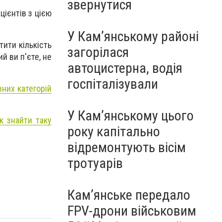
звернутися
цієнтів з цією
У Кам’янському районі
ити кількість
загорілася
й ви п'єте, не
автоцистерна, водія
госпіталізували
них категорій
У Кам’янському цього
к знайти таку
року капітально
відремонтують вісім
тротуарів
Кам’янське передало
FPV-дрони військовим