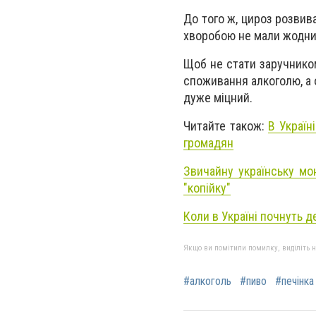
До того ж, цироз розвив
хворобою не мали жодних
Щоб не стати заручником
споживання алкоголю, а о
дуже міцний.
Читайте також:
В Україн
громадян
Звичайну українську мо
"копійку"
Коли в Україні почнуть 
Якщо ви помітили помилку, виділіть нео
#алкоголь
#пиво
#печінка