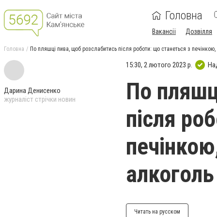
Головна
Вакансії
Дозвілля
Головна
По пляшці пива, щоб розслабитись після роботи: що станеться з печінкою
15:30, 2 лютого 2023 р.
На
По пляшц
Дарина Денисенко
журналіст стрічки новин
після ро
печінкою
алкоголь
Читать на русском