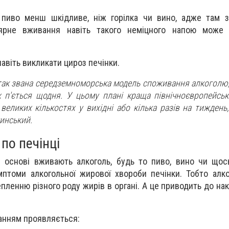
 пиво менш шкідливе, ніж горілка чи вино, адже там 
лярне вживання навіть такого неміцного напою може
авіть викликати цироз печінки.
 так звана середземноморська модель споживання алкоголю,
х п'ється щодня. У цьому плані краща північноєвропейськ
великих кількостях у вихідні або кілька разів на тиждень
инський.
по печінці
й основі вживають алкоголь, будь то пиво, вино чи щос
птоми алкогольної жирової хвороби печінки. Тобто алк
ленню різного роду жирів в органі. А це приводить до на
анням проявляється: