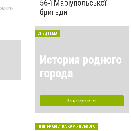
56-ї Маріупольської
 оцінити
бригади
СПЕЦТЕМА
История родного
города
Всі матеріали тут
ПІДПРИЄМСТВА КАМ'ЯНСЬКОГО