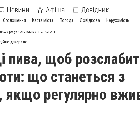
Новини
Афіша
Довідник
Оголошення
Карта міста
Погода
Довідкова
Нерухомість
, якщо регулярно вживати алкоголь
дійне джерело
і пива, щоб розслаби
боти: що станеться з
, якщо регулярно вжи