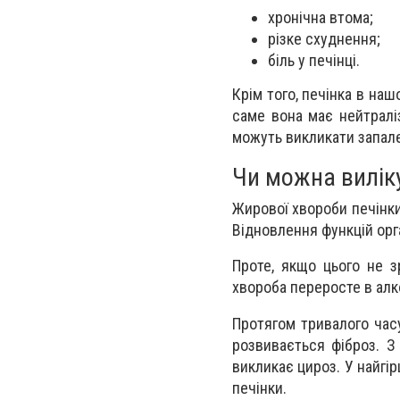
хронічна втома;
різке схуднення;
біль у печінці.
Крім того, печінка в наш
саме вона має нейтралі
можуть викликати запале
Чи можна вилік
Жирової хвороби печінк
Відновлення функцій орг
Проте, якщо цього не з
хвороба переросте в алк
Протягом тривалого час
розвивається фіброз. З
викликає цироз. У найгі
печінки.