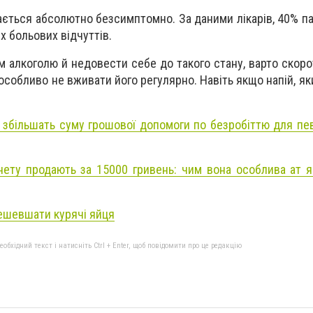
ається абсолютно безсимптомно. За даними лікарів, 40% па
 больових відчуттів.
 алкоголю й недовести себе до такого стану, варто скорот
собливо не вживати його регулярно. Навіть якщо напій, яки
і збільшать суму грошової допомоги по безробіттю для пев
нету продають за 15000 гривень: чим вона особлива ат я
дешевшати курячі яйця
бхідний текст і натисніть Ctrl + Enter, щоб повідомити про це редакцію