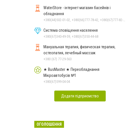
WaterStore - інтернет магазин басейнів і
обладнання
+380(44)502-01-02, +380(66)777-78-42, +380(67)777-82-19, +380(67)890-80-80, +380(73)890-80-80, +380(44)502-01-03
Система сповіщення населення
+380(67)340-49-59, +380(67)350-44-68
Мануальная терапия, физическая терапия,
остеопатия, лечебный массаж
+380 (67) 77-29-563
★ BusMaster ★ Переобладнання
Мікроавтобусів №1
+380(67)599-04-04
Додати підприємство
ОГОЛОШЕННЯ