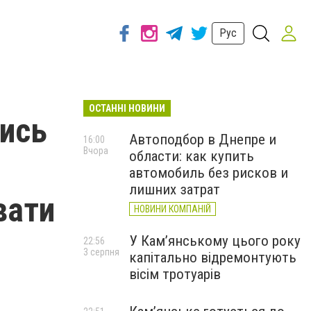
Рус
ОСТАННІ НОВИНИ
тись
Автоподбор в Днепре и
16:00
Вчора
области: как купить
автомобиль без рисков и
лишних затрат
вати
НОВИНИ КОМПАНІЙ
У Кам’янському цього року
22:56
3 серпня
капітально відремонтують
вісім тротуарів