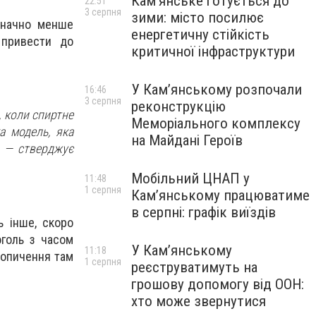
Кам’янське готується до
22:51
3 серпня
зими: місто посилює
значно менше
енергетичну стійкість
 привести до
критичної інфраструктури
У Кам’янському розпочали
16:46
3 серпня
реконструкцію
 коли спиртне
Меморіального комплексу
а модель, яка
на Майдані Героїв
, — стверджує
Мобільний ЦНАП у
11:48
1 серпня
Кам’янському працюватиме
в серпні: графік виїздів
ь інше, скоро
оголь з часом
У Кам’янському
11:18
копичення там
1 серпня
реєструватимуть на
грошову допомогу від ООН:
хто може звернутися