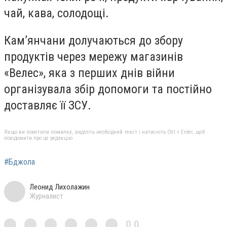
чай, кава, солодощі.
Кам’янчани долучаються до збору
продуктів через мережу магазинів
«Велес», яка з перших днів війни
організувала збір допомоги та постійно
доставляє її ЗСУ.
Якщо ви помітили помилку, виділіть необхідний текст і натисніть Ctrl + Enter, щоб
повідомити про це редакцію
#Бджола
Леонид Лихолажин
Журналист
0,0