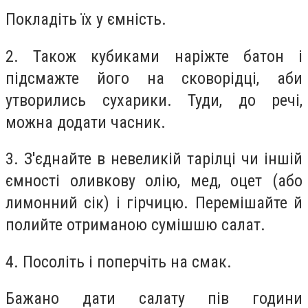
Покладіть їх у ємність.
2. Також кубиками наріжте батон і
підсмажте його на сковорідці, аби
утворились сухарики. Туди, до речі,
можна додати часник.
3. З'єднайте в невеликій тарілці чи іншій
ємності оливкову олію, мед, оцет (або
лимонний сік) і гірчицю. Перемішайте й
полийте отриманою сумішшю салат.
4. Посоліть і поперчіть на смак.
Бажано дати салату пів години