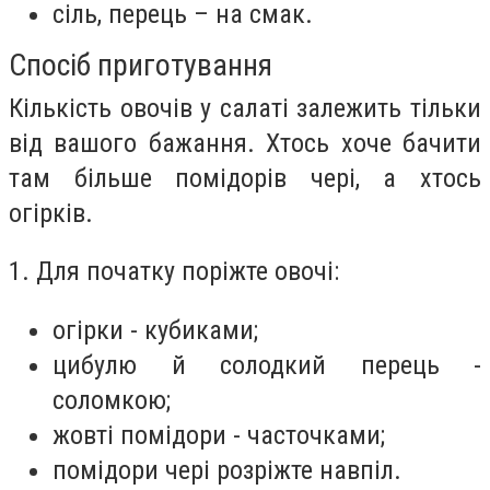
сіль, перець – на смак.
Спосіб приготування
Кількість овочів у салаті залежить тільки
від вашого бажання. Хтось хоче бачити
там більше помідорів чері, а хтось
огірків.
1. Для початку поріжте овочі:
огірки - кубиками;
цибулю й солодкий перець -
соломкою;
жовті помідори - часточками;
помідори чері розріжте навпіл.