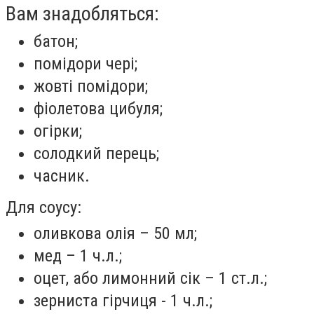
Вам знадобляться:
батон;
помідори чері;
жовті помідори;
фіолетова цибуля;
огірки;
солодкий перець;
часник.
Для соусу:
оливкова олія – 50 мл;
мед – 1 ч.л.;
оцет, або лимонний сік – 1 ст.л.;
зерниста гірчиця - 1 ч.л.;