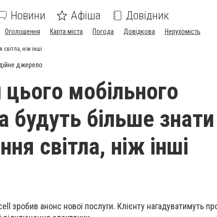
Новини
Афіша
Довідник
Оголошення
Карта міста
Погода
Довідкова
Нерухомість
 світла, ніж інші
дійне джерело
 цього мобільного
а будуть більше знати
ня світла, ніж інші
ell зробив анонс нової послуги. Клієнту нагадуватимуть пр