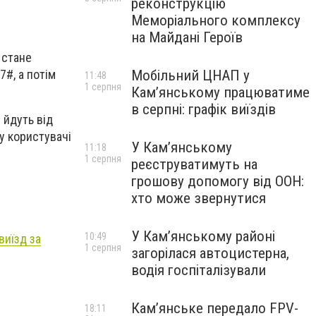
реконструкцію
Меморіального комплексу
на Майдані Героїв
 стане
Мобільний ЦНАП у
#, а потім
11:48
1 серпня
Кам’янському працюватиме
в серпні: графік виїздів
і йдуть від
у користувачі
У Кам’янському
11:18
1 серпня
реєструватимуть на
грошову допомогу від ООН:
хто може звернутися
У Кам’янському районі
10:49
виїзд за
1 серпня
загорілася автоцистерна,
водія госпіталізували
Кам’янське передало FPV-
18:11