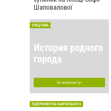
Шаповалової
СПЕЦТЕМА
История родного
города
Всі матеріали тут
ПІДПРИЄМСТВА КАМ'ЯНСЬКОГО