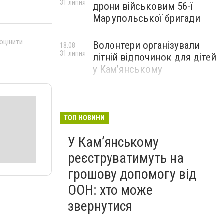
31 липня
дрони військовим 56-ї
Маріупольської бригади
 оцінити
Волонтери організували
18:08
31 липня
літній відпочинок для дітей
у Кам’янському
ТОП НОВИНИ
У Кам’янському
реєструватимуть на
грошову допомогу від
ООН: хто може
звернутися