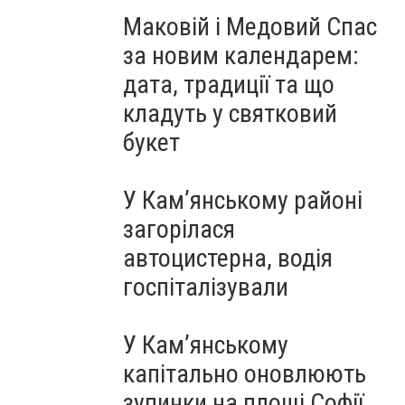
Маковій і Медовий Спас
за новим календарем:
дата, традиції та що
кладуть у святковий
букет
У Кам’янському районі
загорілася
автоцистерна, водія
госпіталізували
У Кам’янському
капітально оновлюють
зупинки на площі Софії