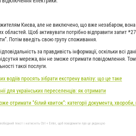
ні відключення електрики.
 жителям Києва, але не виключено, що вже незабаром, вона
 областей. Щоб активувати потрібно відправити запит *277
ти". Потім введіть свою групу споживання.
відповідальність за правдивість інформації, оскільки всі дан
відсутня мережа, він не зможе отримати повідомлення. Том
ності такої послуги.
их водіїв просять зібрати екстрену валізу: що це таке
нії для українських переселенців: як отримати
може отримати "білий квиток": категорії документа, хвороби, 
бхідний текст і натисніть Ctrl + Enter, щоб повідомити про це редакцію