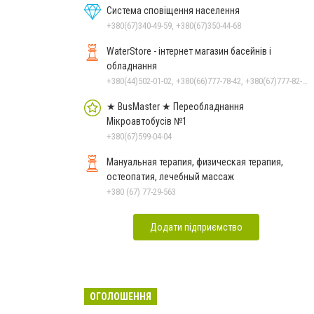
Система сповіщення населення
+380(67)340-49-59, +380(67)350-44-68
WaterStore - інтернет магазин басейнів і
обладнання
+380(44)502-01-02, +380(66)777-78-42, +380(67)777-82-19, +380(67)890-80-80, +380(73)890-80-80, +380(44)502-01-03
★ BusMaster ★ Переобладнання
Мікроавтобусів №1
+380(67)599-04-04
Мануальная терапия, физическая терапия,
остеопатия, лечебный массаж
+380 (67) 77-29-563
Додати підприємство
ОГОЛОШЕННЯ