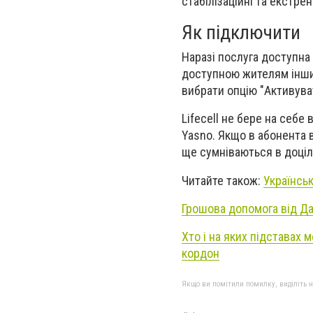
стабілізаційні та екстре
Як підключити
Наразі послуга доступна
доступною жителям інших
вибрати опцію "Активува
Lifecell не бере на себе 
Yasno. Якщо в абонента 
ще сумніваються в доціль
Читайте також:
Українськ
Грошова допомога від Да
Хто і на яких підставах 
кордон
Якщо ви помітили помилку, виділіть нео