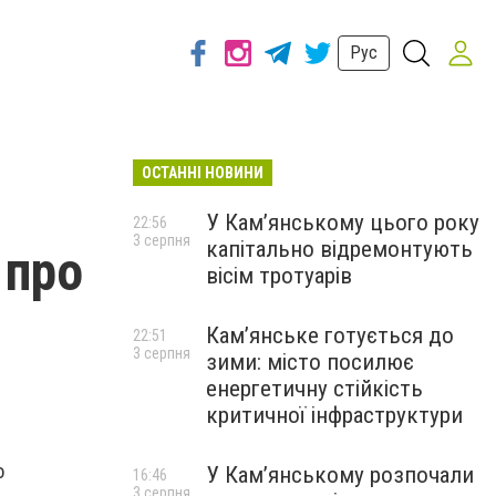
Рус
ОСТАННІ НОВИНИ
У Кам’янському цього року
22:56
3 серпня
капітально відремонтують
 про
вісім тротуарів
Кам’янське готується до
22:51
3 серпня
зими: місто посилює
енергетичну стійкість
критичної інфраструктури
о
У Кам’янському розпочали
16:46
3 серпня