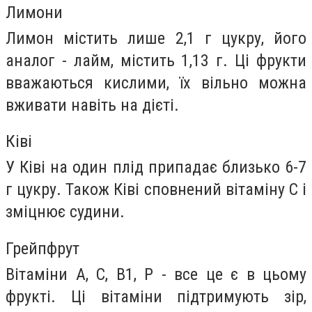
Лимони
Лимон містить лише 2,1 г цукру, його
аналог - лайм, містить 1,13 г. Ці фрукти
вважаються кислими, їх вільно можна
вживати навіть на дієті.
Ківі
У Ківі на один плід припадає близько 6-7
г цукру. Також Ківі сповнений вітаміну С і
зміцнює судини.
Грейпфрут
Вітаміни A, C, B1, P - все це є в цьому
фрукті. Ці вітаміни підтримують зір,