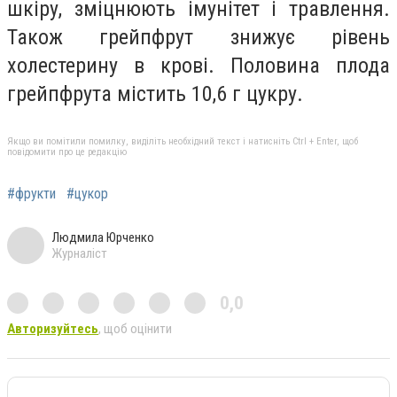
шкіру, зміцнюють імунітет і травлення.
Також грейпфрут знижує рівень
холестерину в крові. Половина плода
грейпфрута містить 10,6 г цукру.
Якщо ви помітили помилку, виділіть необхідний текст і натисніть Ctrl + Enter, щоб
повідомити про це редакцію
#фрукти
#цукор
Людмила Юрченко
Журналіст
0,0
Авторизуйтесь
, щоб оцінити