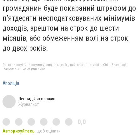
громадянин буде покараний штрафом до
п’ятдесяти неоподатковуваних мінімумів
доходів, арештом на строк до шести
місяців, або обмеженням волі на строк
до двох років.
Якщо ви помітили помилку, виділіть необхідний текст і натисніть Ctrl + Enter, щоб
повідомити про це редакцію
#поліція
Леонид Лихолажин
Журналист
0,0
Авторизуйтесь
, щоб оцінити