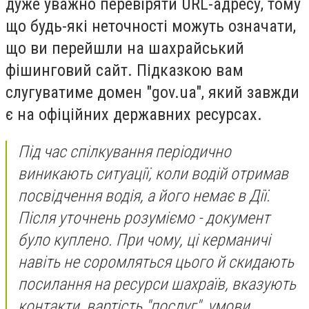
дуже уважно перевіряти URL-адресу, тому
що будь-які неточності можуть означати,
що ви перейшли на шахрайський
фішинговий сайт. Підказкою вам
слугуватиме домен "gov.ua", який завжди
є на офіційних державних ресурсах.
Під час спілкування періодично
виникають ситуації, коли водій отримав
посвідчення водія, а його немає в Дії.
Після уточнень розуміємо - документ
було куплено. При чому, ці керманичі
навіть не соромляться цього й скидають
посилання на ресурси шахраїв, вказують
контакти, вартість "послуг", умови