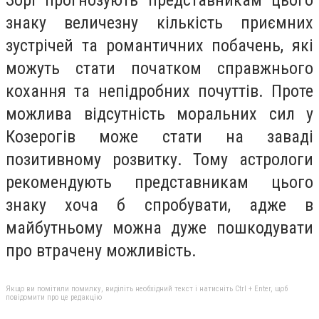
Зорі прогнозують представникам цього
знаку величезну кількість приємних
зустрічей та романтичних побачень, які
можуть стати початком справжнього
кохання та непідробних почуттів. Проте
можлива відсутність моральних сил у
Козерогів може стати на заваді
позитивному розвитку. Тому астрологи
рекомендують представникам цього
знаку хоча б спробувати, адже в
майбутньому можна дуже пошкодувати
про втрачену можливість.
Якщо ви помітили помилку, виділіть необхідний текст і натисніть Ctrl + Enter, щоб
повідомити про це редакцію