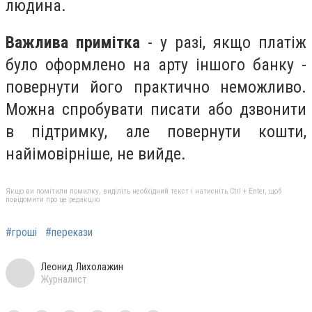
людина.
Важлива примітка
- у разі, якщо платіж
було оформлено на арту іншого банку -
повернути його практично неможливо.
Можна спробувати писати або дзвонити
в підтримку, але повернути кошти,
найімовірніше, не вийде.
Якщо ви помітили помилку, виділіть необхідний текст і натисніть Ctrl + Enter, щоб
повідомити про це редакцію
#гроші
#перекази
Леонид Лихолажин
Журналист