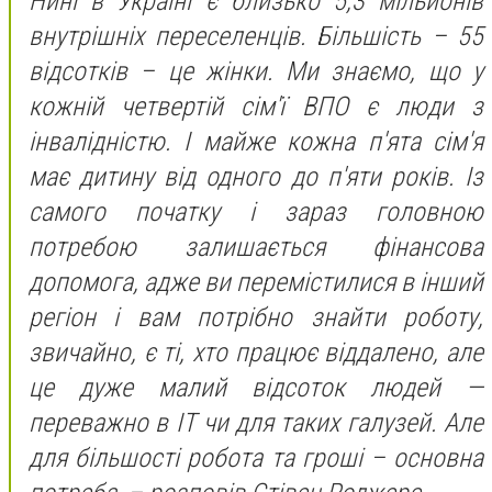
Нині в Україні є близько 5,3 мільйонів
внутрішніх переселенців. Більшість – 55
відсотків – це жінки. Ми знаємо, що у
кожній четвертій сім'ї ВПО є люди з
інвалідністю. І майже кожна п'ята сім'я
має дитину від одного до п'яти років. Із
самого початку і зараз головною
потребою залишається фінансова
допомога, адже ви перемістилися в інший
регіон і вам потрібно знайти роботу,
звичайно, є ті, хто працює віддалено, але
це дуже малий відсоток людей —
переважно в ІТ чи для таких галузей. Але
для більшості робота та гроші – основна