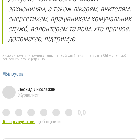
захисницям, а також лікарям, вчителям,
енергетикам, працівникам комунальних
служб, волонтерам та всім, хто працює,
допомагає, підтримує.
Якщо ви помітили помилку, виділіть необхідний текст і натисніть Ctrl + Enter, щоб
повідомити про це редакцію
#Білоусов
Леонид Лихолажин
Журналист
0,0
Авторизуйтесь
, щоб оцінити