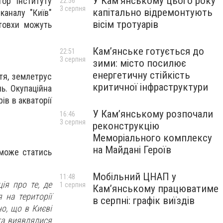
У Кам’янському цього року
ор Інституту
22:56
3 серпня
капітально відремонтують
каналу "Київ"
вісім тротуарів
товхи можуть
Кам’янське готується до
22:51
3 серпня
зими: місто посилює
енергетичну стійкість
тя, землетрус
критичної інфраструктури
ь. Окупаційна
ів в акваторії
У Кам’янському розпочали
16:46
3 серпня
реконструкцію
Меморіального комплексу
на Майдані Героїв
 може статись
Мобільний ЦНАП у
11:48
ія про те, де
1 серпня
Кам’янському працюватиме
 на території
в серпні: графік виїздів
но, що в Києві
 та виявлялися