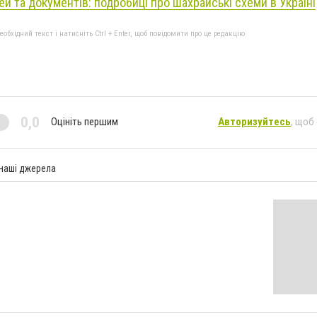
 та документів: подробиці про шахрайські схеми в Україні
бхідний текст і натисніть Ctrl + Enter, щоб повідомити про це редакцію
0,0
Оцініть першим
Авторизуйтесь
, щоб
 наші джерела