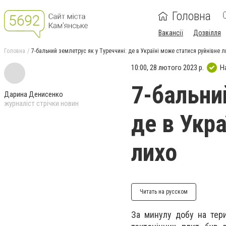
Головна
Вакансії
Дозвілля
Головна
7-бальний землетрус як у Туреччині: де в Україні може статися руйнівне л
10:00, 28 лютого 2023 р.
Н
7-бальни
Дарина Денисенко
журналіст стрічки новин
де в Укр
лихо
Читать на русском
За минулу добу на тери