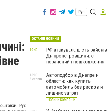
Рус
ОСТАННІ НОВИНИ
чині:
РФ атакувала шість районів
10:40
Дніпропетровщини: є
івне
поранений і пошкодження
Автоподбор в Днепре и
16:00
6 серпня
области: как купить
автомобиль без рисков и
лишних затрат
НОВИНИ КОМПАНІЙ
поштовхи. Рух