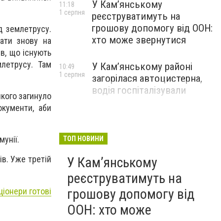
У Кам’янському
11:18
1 серпня
реєструватимуть на
грошову допомогу від ООН:
д землетрусу.
хто може звернутися
вати знову на
ив, що існують
млетрусу. Там
У Кам’янському районі
10:49
1 серпня
загорілася автоцистерна,
водія госпіталізували
якого загинуло
окументи, аби
мунії.
ТОП НОВИНИ
ів. Уже третій
У Кам’янському
реєструватимуть на
ціонери готові
грошову допомогу від
ООН: хто може