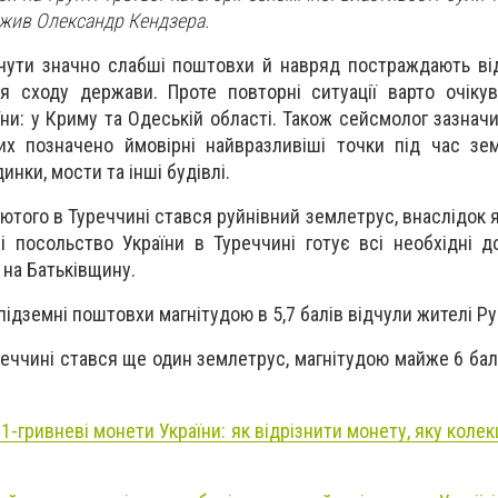
ажив Олександр Кендзера.
дчути значно слабші поштовхи й навряд постраждають ві
я сходу держави. Проте повторні ситуації варто очіку
аїни: у Криму та Одеській області. Також сейсмолог зазнач
ких позначено ймовірні найвразливіші точки під час зе
нки, мости та інші будівлі.
лютого в Туреччині стався руйнівний землетрус, внаслідок 
зі посольство України в Туреччині готує всі необхідні д
 на Батьківщину.
 підземні поштовхи магнітудою в 5,7 балів відчули жителі Ру
уреччині стався ще один землетрус, магнітудою майже 6 бал
 1-гривневі монети України: як відрізнити монету, яку колек