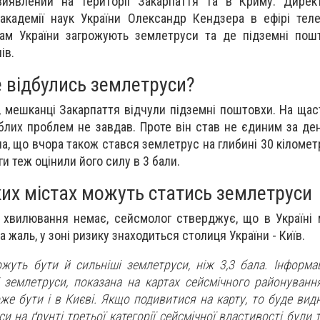
виявлений на території Закарпаття та в Криму. Директ
 академії наук України Олександр Кендзера в ефірі теле
там України загрожують землетруси та де підземні пош
ів.
е відбулись землетруси?
о, мешканці Закарпаття відчули підземні поштовхи. На щас
блих проблем не завдав. Проте він став не єдиним за ден
а, що вчора також стався землетрус на глибині 30 кілометр
и теж оцінили його силу в 3 бали.
ких містах можуть статись землетруси
я хвилювання немає, сейсмолог стверджує, що в Україні
 жаль, у зоні ризику знаходиться столиця України - Київ.
ожуть бути й сильніші землетруси, ніж 3,3 бала. Інформац
 землетруси, показана на картах сейсмічного районування
же бути і в Києві. Якщо подивитися на карту, то буде вид
и на ґрунті третьої категорії сейсмічної властивості були