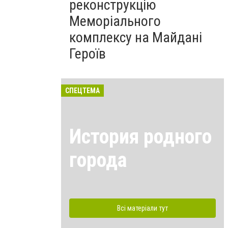
реконструкцію
Меморіального
комплексу на Майдані
Героїв
СПЕЦТЕМА
История родного
города
Всі матеріали тут