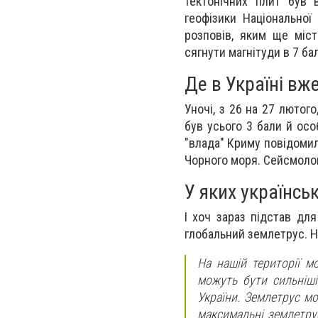
тектонічних плит був 
геофізики Національної
розповів, яким ще міс
сягнути магнітуди в 7 бал
Де в Україні вж
Уночі, з 26 на 27 лютог
був усього 3 бали й осо
"влада" Криму повідомил
Чорного моря. Сейсмолог
У яких українсь
І хоч зараз підстав дл
глобальний землетрус. На
На нашій території м
можуть бути сильніші
України. Землетрус мо
максимальні землетрус