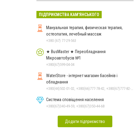
ПІДПРИЄМСТВА КАМ'ЯНСЬКОГО
Мануальная терапия, физическая терапия,
остеопатия, лечебный массаж
+380 (67) 77-29-563
★ BusMaster ★ Переобладнання
Мікроавтобусів №1
+380(67)599-04-04
WaterStore - інтернет магазин басейнів і
обладнання
+380(44)502-01-02, +380(66)777-78-42, +380(67)777-82-19, +380(67)890-80-80, +380(73)890-80-80, +380(44)502-01-03
Система сповіщення населення
+380(67)340-49-59, +380(67)350-44-68
Додати підприємство