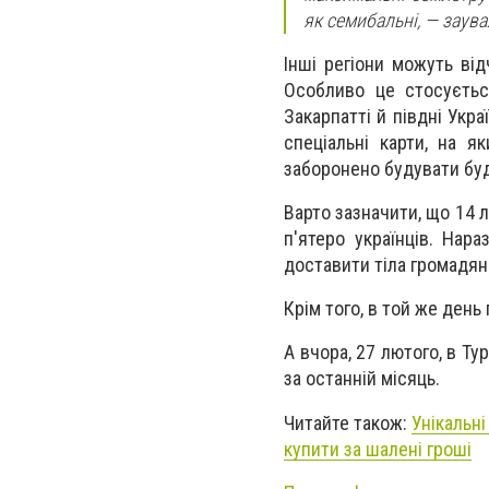
як семибальні, — заув
Інші регіони можуть ві
Особливо це стосуєтьс
Закарпатті й півдні Укр
спеціальні карти, на я
заборонено будувати буди
Варто зазначити, що 14 
п'ятеро українців. Нара
доставити тіла громадян
Крім того, в той же день
А вчора, 27 лютого, в Т
за останній місяць.
Читайте також:
Унікальні
купити за шалені гроші