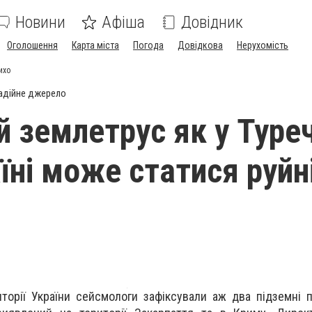
Новини
Афіша
Довідник
Оголошення
Карта міста
Погода
Довідкова
Нерухомість
ихо
адійне джерело
й землетрус як у Туреч
аїні може статися руйн
торії України сейсмологи зафіксували аж два підземні 