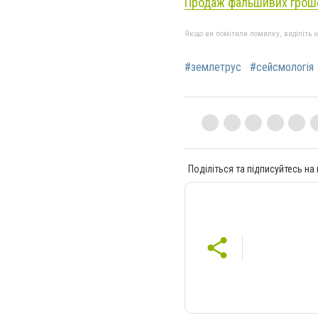
Продаж фальшивих грошей
Якщо ви помітили помилку, виділіть нео
#землетрус
#сейсмологія
Поділіться та підписуйтесь на