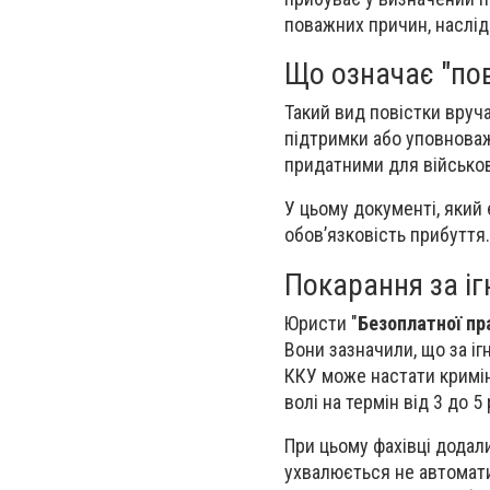
поважних причин, наслід
Що означає "пов
Такий вид повістки вруч
підтримки або уповноваж
придатними для військов
У цьому документі, який
обов’язковість прибуття.
Покарання за і
Юристи "
Безоплатної пр
Вони зазначили, що за ігн
ККУ може настати кримін
волі на термін від 3 до 5 
При цьому фахівці додал
ухвалюється не автомати