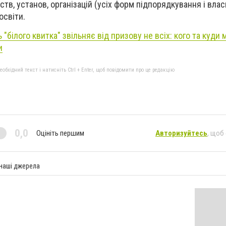
тв, установ, організацій (усіх форм підпорядкування і влас
освіти.
 "білого квитка" звільняє від призову не всіх: кого та куди
и
бхідний текст і натисніть Ctrl + Enter, щоб повідомити про це редакцію
0,0
Оцініть першим
Авторизуйтесь
, щоб
 наші джерела