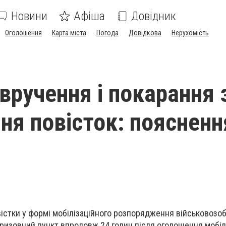
Новини
Афіша
Довідник
Оголошення
Карта міста
Погода
Довідкова
Нерухомість
вручення і покарання 
ння повісток: поясненн
істки у формі мобілізаційного розпорядження військовозоб
ризовний пункт впродовж 24 годин після оголошення мобілі