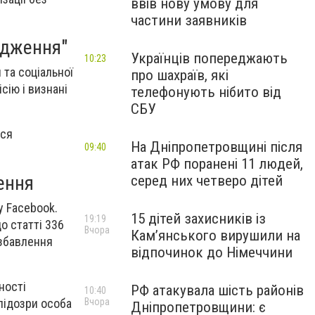
ввів нову умову для
частини заявників
ядження"
Українців попереджають
10:23
та соціальної
про шахраїв, які
сію і визнані
телефонують нібито від
СБУ
ься
На Дніпропетровщині після
09:40
атак РФ поранені 11 людей,
ення
серед них четверо дітей
у Facebook.
15 дітей захисників із
19:19
до статті 336
Вчора
Кам’янського вирушили на
озбавлення
відпочинок до Німеччини
ності
РФ атакувала шість районів
10:40
підозри особа
Вчора
Дніпропетровщини: є