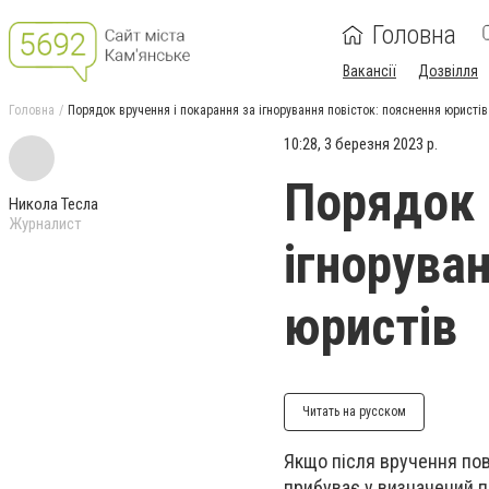
Головна
Вакансії
Дозвілля
Головна
Порядок вручення і покарання за ігнорування повісток: пояснення юристів
10:28, 3 березня 2023 р.
Порядок 
Никола Тесла
Журналист
ігнорува
юристів
Читать на русском
Якщо після вручення пов
прибуває у визначений п