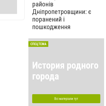
районів
Дніпропетровщини: є
поранений і
пошкодження
СПЕЦТЕМА
История родного
города
Всі матеріали тут