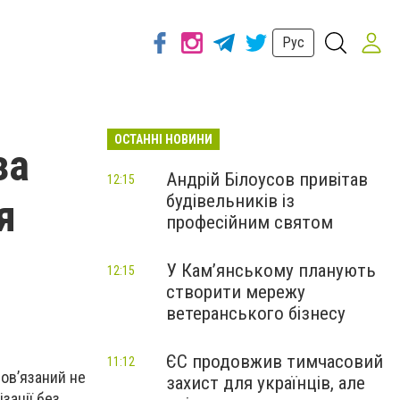
Рус
ОСТАННІ НОВИНИ
за
Андрій Білоусов привітав
12:15
будівельників із
я
професійним святом
У Кам’янському планують
12:15
створити мережу
ветеранського бізнесу
ЄС продовжив тимчасовий
11:12
ов’язаний не
захист для українців, але
зації без