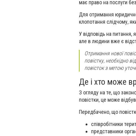
має право на послуги бе
Для отримання юридично
клопотання слідчому, як
У відповідь на питання, 
але в людини вже є відст
Отримання нової повіс
повістку, необхідно ві
повісток з метою уточ
Де і хто може в
З огляду на те, що зако
повістки, це може відбув
Передбачено, що повістк
співробітники тери
представники орган