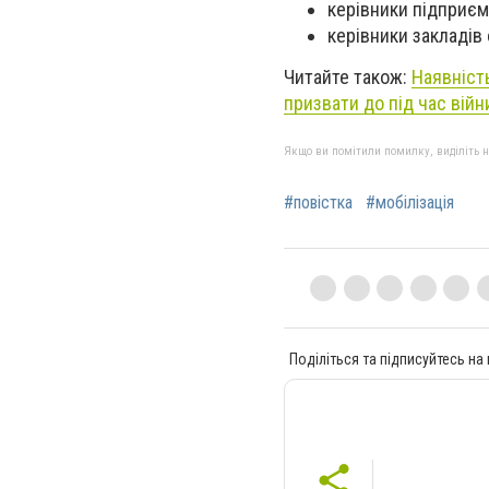
керівники підприємс
керівники закладів 
Читайте також:
Наявність
призвати до під час війн
Якщо ви помітили помилку, виділіть нео
#повістка
#мобілізація
Поділіться та підписуйтесь на