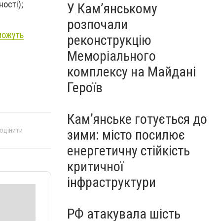
ності);
У Кам’янському
розпочали
 можуть
реконструкцію
Меморіального
комплексу на Майдані
Героїв
Кам’янське готується до
 оцінити
зими: місто посилює
енергетичну стійкість
критичної
інфраструктури
РФ атакувала шість