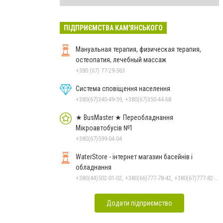
ПІДПРИЄМСТВА КАМ'ЯНСЬКОГО
Мануальная терапия, физическая терапия,
остеопатия, лечебный массаж
+380 (67) 77-29-563
Система сповіщення населення
+380(67)340-49-59, +380(67)350-44-68
★ BusMaster ★ Переобладнання
Мікроавтобусів №1
+380(67)599-04-04
WaterStore - інтернет магазин басейнів і
обладнання
+380(44)502-01-02, +380(66)777-78-42, +380(67)777-82-19, +380(67)890-80-80, +380(73)890-80-80, +380(44)502-01-03
Додати підприємство