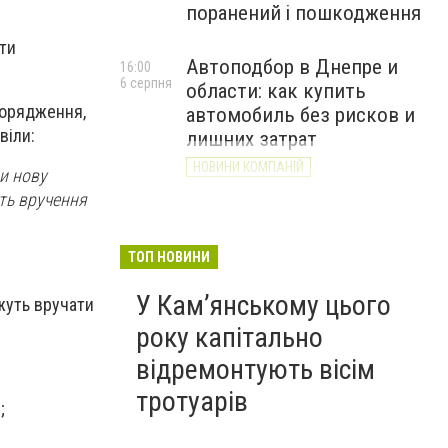
поранений і пошкодження
ти
Автоподбор в Днепре и
16:00
6 серпня
области: как купить
зпорядження,
автомобиль без рисков и
віли:
лишних затрат
НОВИНИ КОМПАНІЙ
и нову
сть вручення
ТОП НОВИНИ
У Кам’янському цього
жуть вручати
року капітально
відремонтують вісім
тротуарів
;