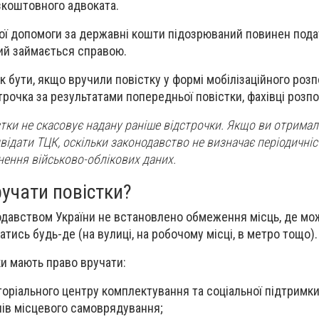
зкоштовного адвоката.
ї допомоги за державні кошти підозрюваний повинен пода
ий займається справою.
як бути, якщо вручили повістку у формі мобілізаційного ро
рочка за результатами попередньої повістки, фахівці розпо
тки не скасовує надану раніше відстрочки. Якщо ви отримал
двідати ТЦК, оскільки законодавство не визначає періодичні
нення військово-облікових даних.
ручати повістки?
нодавством України не встановлено обмеження місць, де мо
атись будь-де (на вулиці, на робочому місці, в метро тощо).
и мають право вручати:
торіального центру комплектування та соціальної підтримки
ів місцевого самоврядування;