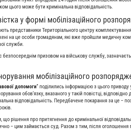
ком цього може бути кримінальна відповідальність.
істка у формі мобілізаційного розпор
ають представники Територіального центру комплектування 
ені на це особи громадянам, які вже пройшли медичну комі
ої служби.
 є безпосереднім призовом на військову службу, зазначаєт
гнорування мобілізаційного розпорядж
авової допомоги
" поділились інформацією з цього приводу 
орування обов’язку, вказаного у такій повістці, відповідно 
альна відповідальність. Передбачене покарання за це – п
років.
и, що рішення про притягнення до кримінальної відповідаль
чно – цим займається суд. Разом з тим, після оголошення 