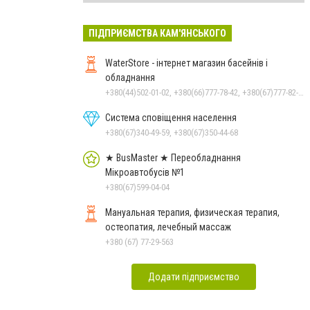
ПІДПРИЄМСТВА КАМ'ЯНСЬКОГО
WaterStore - інтернет магазин басейнів і
обладнання
+380(44)502-01-02, +380(66)777-78-42, +380(67)777-82-19, +380(67)890-80-80, +380(73)890-80-80, +380(44)502-01-03
Система сповіщення населення
+380(67)340-49-59, +380(67)350-44-68
★ BusMaster ★ Переобладнання
Мікроавтобусів №1
+380(67)599-04-04
Мануальная терапия, физическая терапия,
остеопатия, лечебный массаж
+380 (67) 77-29-563
Додати підприємство