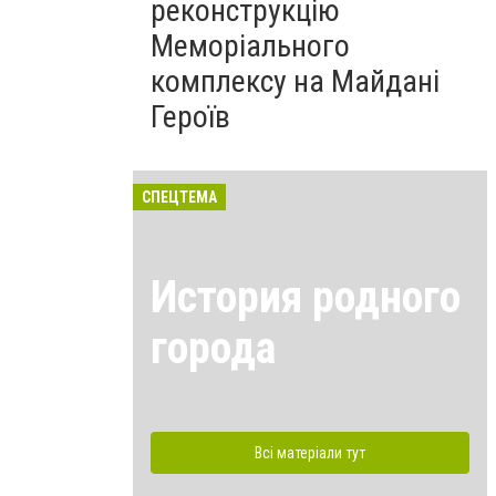
реконструкцію
Меморіального
комплексу на Майдані
Героїв
СПЕЦТЕМА
История родного
города
Всі матеріали тут