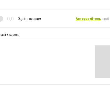
0,0
Оцініть першим
Авторизуйтесь
, щоб
 наші джерела