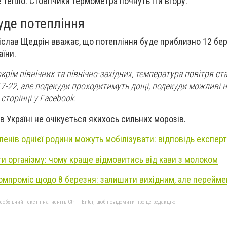
 тепло. Стовпчики термометра почнуть іти вгору.
буде потепління
слав Щедрін вважає, що потепління буде приблизно 12 бере
аїни.
окрім північних та північно-західних, температура повітря с
7-22, але подекуди проходитимуть дощі, подекуди можливі на
 сторінці у Facebook.
 в Україні не очікується якихось сильних морозів.
ленів однієї родини можуть мобілізувати: відповідь експер
 організму: чому краще відмовитись від кави з молоком
омпроміс щодо 8 березня: залишити вихідним, але перейм
бхідний текст і натисніть Ctrl + Enter, щоб повідомити про це редакцію