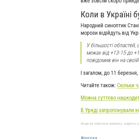
вже зовсім скоро прийде
Коли в Україні 
Народний синоптик Стані
морози відійдуть від Укр
У більшості областей, 
межах від +13-15 до +1
повідомив він на своїй
І загалом, до 11 березня,
Читайте також:
Скільки ч
Можна суттєво нашкодити
В Уряді запропонували к
Якщо ви помітили помилку, виділіть нео
#погода