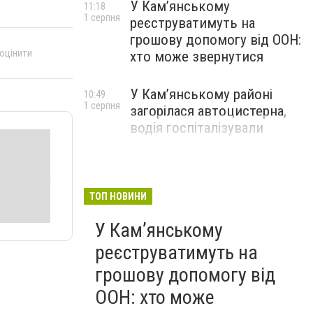
У Кам’янському
11:18
1 серпня
реєструватимуть на
грошову допомогу від ООН:
 оцінити
хто може звернутися
У Кам’янському районі
10:49
1 серпня
загорілася автоцистерна,
водія госпіталізували
ТОП НОВИНИ
У Кам’янському
реєструватимуть на
грошову допомогу від
ООН: хто може