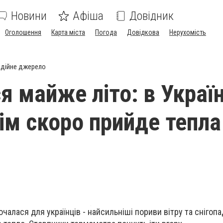
Новини
Афіша
Довідник
Оголошення
Карта міста
Погода
Довідкова
Нерухомість
дійне джерело
я майже літо: в Украї
ім скоро прийде тепла
чалася для українців - найсильніші пориви вітру та снігопа