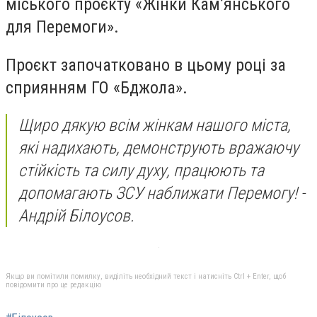
міського проєкту «Жінки Кам’янського
для Перемоги».
Проєкт започатковано в цьому році за
сприянням ГО «Бджола».
Щиро дякую всім жінкам нашого міста,
які надихають, демонструють вражаючу
стійкість та силу духу, працюють та
допомагають ЗСУ наближати Перемогу! -
Андрій Білоусов.
Якщо ви помітили помилку, виділіть необхідний текст і натисніть Ctrl + Enter, щоб
повідомити про це редакцію