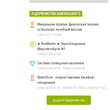
ПІДПРИЄМСТВА КАМ'ЯНСЬКОГО
Мануальная терапия, физическая терапия,
остеопатия, лечебный массаж
+380 (67) 77-29-563
★ BusMaster ★ Переобладнання
Мікроавтобусів №1
+380(67)599-04-04
Система сповіщення населення
+380(67)340-49-59, +380(67)350-44-68
WaterStore - інтернет магазин басейнів і
обладнання
+380(44)502-01-02, +380(66)777-78-42, +380(67)777-82-19, +380(67)890-80-80, +380(73)890-80-80, +380(44)502-01-03
Додати підприємство