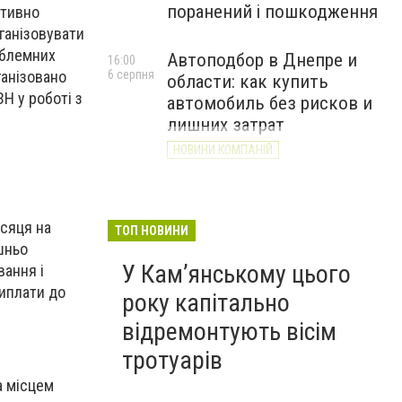
поранений і пошкодження
ктивно
ганізовувати
облемних
Автоподбор в Днепре и
16:00
ганізовано
6 серпня
области: как купить
ЗН у роботі з
автомобиль без рисков и
лишних затрат
НОВИНИ КОМПАНІЙ
ісяця на
ТОП НОВИНИ
шньо
У Кам’янському цього
вання і
виплати до
року капітально
відремонтують вісім
тротуарів
а місцем