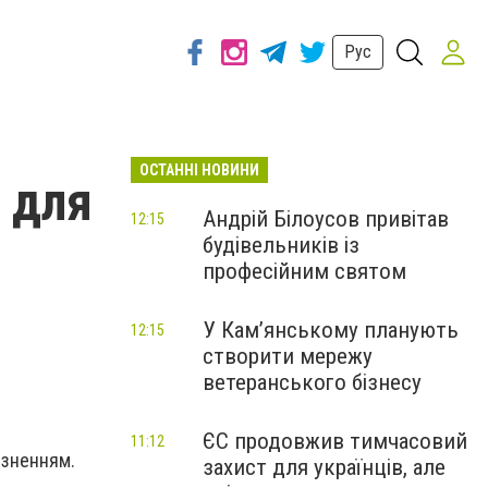
Рус
ОСТАННІ НОВИНИ
 для
Андрій Білоусов привітав
12:15
будівельників із
професійним святом
У Кам’янському планують
12:15
створити мережу
ветеранського бізнесу
ЄС продовжив тимчасовий
11:12
ізненням.
захист для українців, але