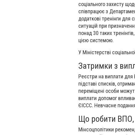
соціального захисту щодо
співпрацює з Департамен
додаткові тренінги для 
ситуацій при призначенні
понад 30 таких тренінгів
цією системою.
У Міністерстві соціально
Затримки з вип
Реєстри на виплати для 
підставі списків, отрима
переміщені особи можуть
виплати допомог впливає
ЄІССС. Невчасне подання
Що робити ВПО,
Мінсоцполітики рекоменд