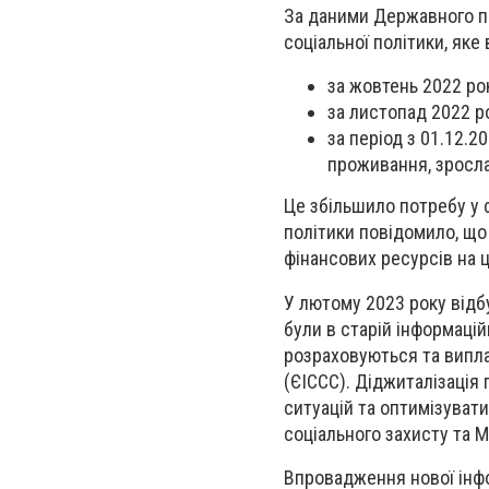
За даними Державного п
соціальної політики, яке
за жовтень 2022 рок
за листопад 2022 ро
за період з 01.12.2
проживання, зросла 
Це збільшило потребу у 
політики повідомило, що
фінансових ресурсів на ц
У лютому 2023 року відб
були в старій інформацій
розраховуються та випл
(ЄІССС). Діджиталізація
ситуацій та оптимізуват
соціального захисту та М
Впровадження нової інфо