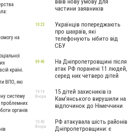
ввів нову умову для
ерства
частини заявників
ала:
Українців попереджають
10:23
про шахраїв, які
помогу на
телефонують нібито від
СБУ
оціальної
На Дніпропетровщині після
09:40
вих
атак РФ поранені 11 людей,
сій країні.
серед них четверо дітей
и ВПО, які
15 дітей захисників із
19:19
йну систему
Вчора
Кам’янського вирушили на
у проблемних
відпочинок до Німеччини
боти органів
РФ атакувала шість районів
10:40
Вчора
Дніпропетровщини: є
нів