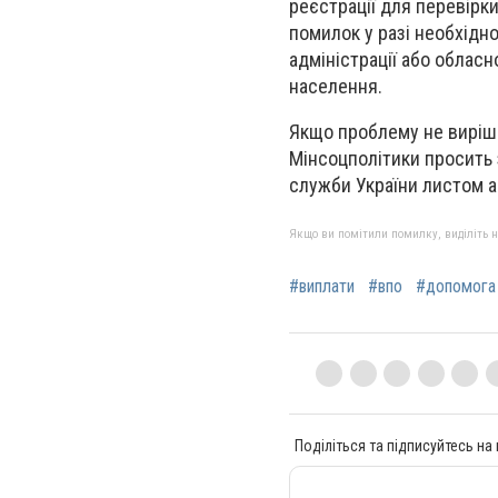
реєстрації для перевірк
помилок у разі необхідно
адміністрації або обласн
населення.
Якщо проблему не виріше
Мінсоцполітики просить 
служби України листом а
Якщо ви помітили помилку, виділіть нео
#виплати
#впо
#допомога
Поділіться та підписуйтесь на