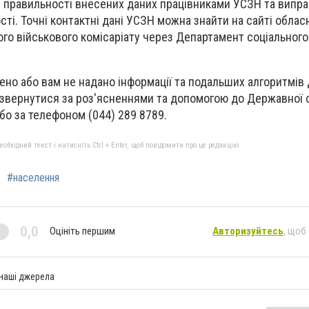
и правильності внесених даних працівниками УСЗН та випр
сті. Точні контактні дані УСЗН можна знайти на сайті облас
ого військового комісаріату через Департамент соціального
но або вам не надано інформації та подальших алгоритмів д
звернутися за роз'ясненнями та допомогою до Державної с
бо за телефоном (044) 289 8789.
бхідний текст і натисніть Ctrl + Enter, щоб повідомити про це редакцію
#населення
0,0
Оцініть першим
Авторизуйтесь
, щоб
 наші джерела