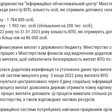
ідприємства "Інформаційно-обчислювальний центр" Мініст
 веде реєстр ВПО, кількість осіб, які отримали допомогу скл
у - 1 784 000 осіб;
ку - 1 903 тис. осіб (збільшення на 200 тис. осіб);
022 року по 31.01.2023 року кількість ВПО, які отримують до
більш ніж на 86 000 осіб.
фінансуванні виплат з державного бюджету. Міністерство с
 працює з Міністерством фінансів над виділенням додатко
і виплати, щоб забезпечити безперервність виплат ВПО по в
улася додаткова верифікація та уточнення даних про виплат
ній системі минулого року. З кінця 2022 року виплати ВПО
ачуються централізовано через Єдину соціальну інформаці
 процесу виплат дозволила державі отримати повну картин
и процес виплати допомоги. Ці процеси вимагали спільної ро
іністерства, а також відповідних часових ресурсів.
рмаційної системи потребувало навчання працівників орга