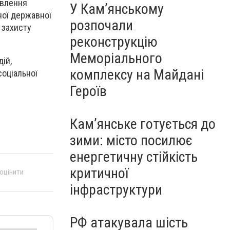
авлення
У Кам’янському
ної державної
розпочали
 захисту
реконструкцію
Меморіального
ій,
комплексу на Майдані
оціальної
Героїв
Кам’янське готується до
зими: місто посилює
енергетичну стійкість
критичної
 оцінити
інфраструктури
РФ атакувала шість