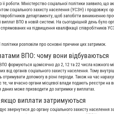
 її роботи. Міністерство соціальної політики заявило, що а
том соціального захисту населення (УСЗН) і продовжує ор
співробітників департаменту, щоб запобігти виникненню пр
 виплат ВПО в новій системі. На сьогоднішній день було ор
, спрямованих на підвищення кваліфікації співробітників УС
ї політики розповіли про основні причини цих затримок.
латами ВПО: чому вони відбуваються
ВПО формуються щомісячно до 2, 12 та 22 числа кожного м
них від органів соціального захисту населення. Тому внутрі
 отримувати допомогу в різні періоди. Також на час нараху
 те, чи вчасно органи місцевої влади подають реєстри на 
 даних може призводити до затримки у виплатах.
 якщо виплати затримуються
ує звернутися до органу соціального захисту населення з