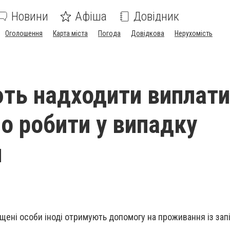
Новини
Афіша
Довідник
Оголошення
Карта міста
Погода
Довідкова
Нерухомість
ть надходити виплати
о робити у випадку
и
щені особи іноді отримують допомогу на проживання із зап