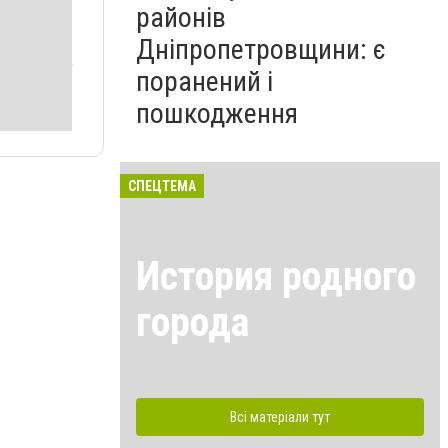
районів
Дніпропетровщини: є
поранений і
пошкодження
СПЕЦТЕМА
История родного
города
Всі матеріали тут