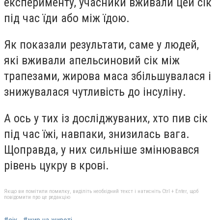
експерименту, учасники вживали цей сік
під час їди або між їдою.
Як показали результати, саме у людей,
які вживали апельсиновий сік між
трапезами, жирова маса збільшувалася і
знижувалася чутливість до інсуліну.
А ось у тих із досліджуваних, хто пив сік
під час їжі, навпаки, знизилась вага.
Щоправда, у них сильніше змінювався
рівень цукру в крові.
Якщо ви помітили помилку, виділіть необхідний текст і натисніть Ctrl + Enter, щоб
повідомити про це редакцію