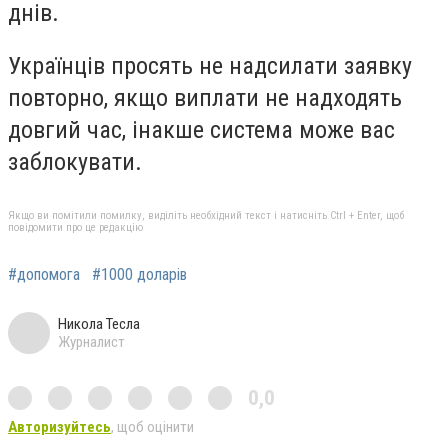
днів.
Українців просять не надсилати заявку
повторно, якщо виплати не надходять
довгий час, інакше система може вас
заблокувати.
Якщо ви помітили помилку, виділіть необхідний текст і натисніть Ctrl + Enter, щоб
повідомити про це редакцію
#допомога
#1000 доларів
Никола Тесла
Журналист
0,0
Авторизуйтесь
, щоб оцінити