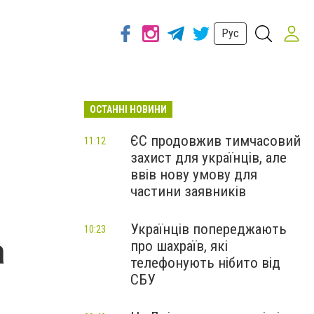
Рус
ОСТАННІ НОВИНИ
ЄС продовжив тимчасовий
11:12
захист для українців, але
ввів нову умову для
частини заявників
Українців попереджають
10:23
а
про шахраїв, які
телефонують нібито від
СБУ