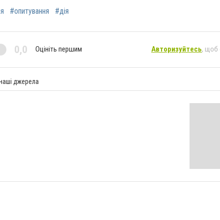
ня
#опитування
#дія
0,0
Оцініть першим
Авторизуйтесь
, щоб
 наші джерела