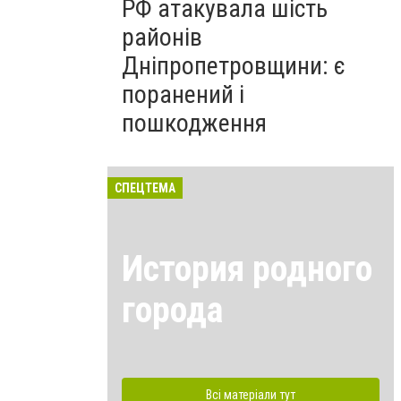
РФ атакувала шість
районів
Дніпропетровщини: є
поранений і
пошкодження
СПЕЦТЕМА
История родного
города
Всі матеріали тут