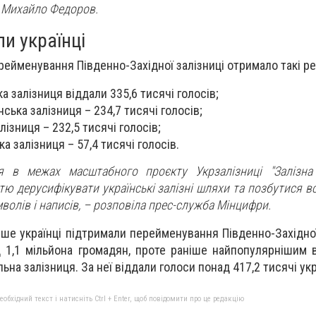
и Михайло Федоров.
и українці
ерейменування Південно-Західної залізниці отримало такі ре
ка залізниця віддали 335,6 тисячі голосів;
ська залізниця – 234,7 тисячі голосів;
лізниця – 232,5 тисячі голосів;
ка залізниця – 57,4 тисячі голосів.
 в межах масштабного проєкту Укрзалізниці "Залізна у
тю дерусифікувати українські залізні шляхи та позбутися в
мволів і написів, – розповіла прес-служба Мінцифри.
іше українці підтримали перейменування Південно-Західної
 1,1 мільйона громадян, проте раніше найпопулярнішим 
ьна залізниця. За неї віддали голоси понад 417,2 тисячі укр
бхідний текст і натисніть Ctrl + Enter, щоб повідомити про це редакцію