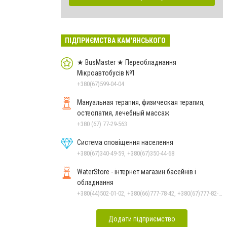
ПІДПРИЄМСТВА КАМ'ЯНСЬКОГО
★ BusMaster ★ Переобладнання
Мікроавтобусів №1
+380(67)599-04-04
Мануальная терапия, физическая терапия,
остеопатия, лечебный массаж
+380 (67) 77-29-563
Система сповіщення населення
+380(67)340-49-59, +380(67)350-44-68
WaterStore - інтернет магазин басейнів і
обладнання
+380(44)502-01-02, +380(66)777-78-42, +380(67)777-82-19, +380(67)890-80-80, +380(73)890-80-80, +380(44)502-01-03
Додати підприємство