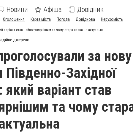
Новини
Афіша
Довідник
Оголошення
Карта міста
Погода
Довідкова
Нерухомість
кий варіант став найпопулярнішим та чому стара назва не актуальна
адійне джерело
 проголосували за нову
я Південно-Західної
: який варіант став
ярнішим та чому стар
 актуальна