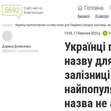
Головна
Вакансії
Дозвілля
Головна
Українці проголосували за нову назву для Південно-Західної залізниці: я
15:00, 17 березня 2023 р.
Н
Українці
Дарина Денисенко
журналіст стрічки новин
назву дл
залізниці
найпопул
назва не