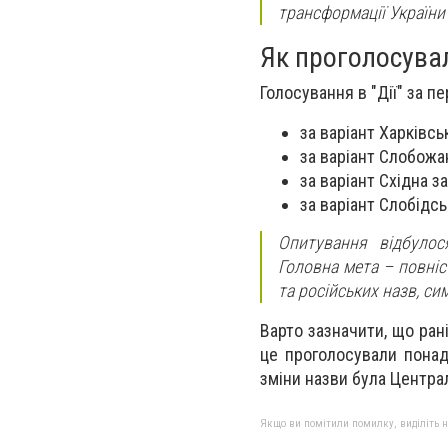
трансформації Україн
Як проголосувал
Голосування в "Дії" за п
за варіант Харківсь
за варіант Слобожан
за варіант Східна за
за варіант Слобідсь
Опитування відбулося
Головна мета – повніс
та російських назв, си
Варто зазначити, що ран
це проголосували понад
зміни назви була Централ
Якщо ви помітили помилку, виділіть нео