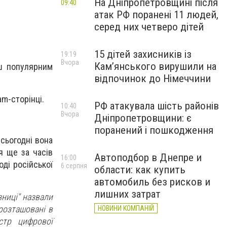
На Дніпропетровщині після
09:40
атак РФ поранені 11 людей,
серед них четверо дітей
15 дітей захисників із
19:19
Вчора
Кам’янського вирушили на
ьш популярним
відпочинок до Німеччини
m-сторінці.
РФ атакувала шість районів
10:40
Вчора
Дніпропетровщини: є
поранений і пошкодження
 сьогодні вона
я ще за часів
Автоподбор в Днепре и
16:00
оді російської
6 серпня
области: как купить
автомобиль без рисков и
лишних затрат
зниці" назвали
розташовані в
НОВИНИ КОМПАНІЙ
стр цифрової