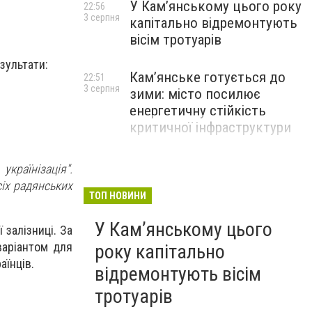
У Кам’янському цього року
22:56
3 серпня
капітально відремонтують
вісім тротуарів
зультати:
Кам’янське готується до
22:51
3 серпня
зими: місто посилює
енергетичну стійкість
критичної інфраструктури
країнізація".
сіх радянських
ТОП НОВИНИ
У Кам’янському цього
 залізниці. За
варіантом для
року капітально
аїнців.
відремонтують вісім
тротуарів