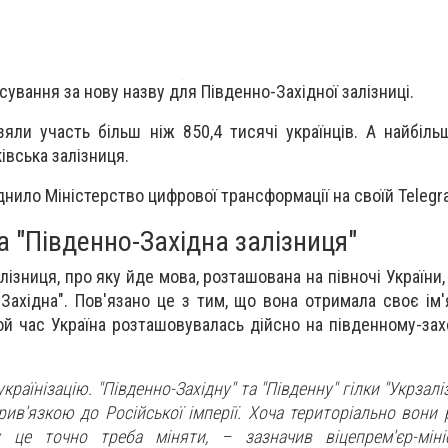
сування за нову назву для Південно-Західної залізниці.
зяли участь більш ніж 850,4 тисячі українців. А найбіл
івська залізниця.
нило Міністерство цифрової трансформації на своїй Telegra
а "Південно-Західна залізниця"
ізниця, про яку йде мова, розташована на півночі України,
Західна". Пов'язано це з тим, що вона отримала своє ім'
 той час Україна розташовувалась дійсно на південному-зах
раїнізацію. "Південно-Західну" та "Південну" гілки "Укрзалі
ив'язкою до Російської імперії. Хоча територіально вони 
у це точно треба міняти, – зазначив віцепрем'єр-міні