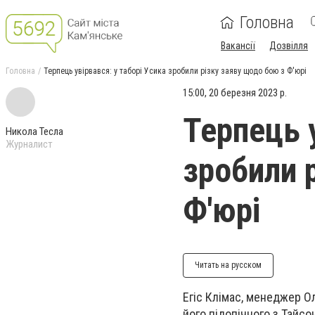
Головна
Вакансії
Дозвілля
Головна
Терпець увірвався: у таборі Усика зробили різку заяву щодо бою з Ф'юрі
15:00, 20 березня 2023 р.
Терпець у
Никола Тесла
Журналист
зробили 
Ф'юрі
Читать на русском
Егіс Клімас, менеджер Ол
його підопічного з Тайсо