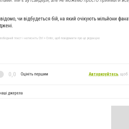
ідомо, чи відбудеться бій, на який очікують мільйони фанаті
джені.
бхідний текст і натисніть Ctrl + Enter, щоб повідомити про це редакцію
0,0
Оцініть першим
Авторизуйтесь
, щоб
 наші джерела