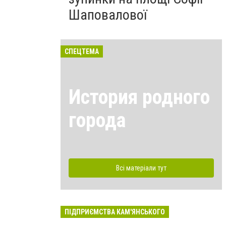
Шаповалової
СПЕЦТЕМА
История родного
города
Всі матеріали тут
ПІДПРИЄМСТВА КАМ'ЯНСЬКОГО