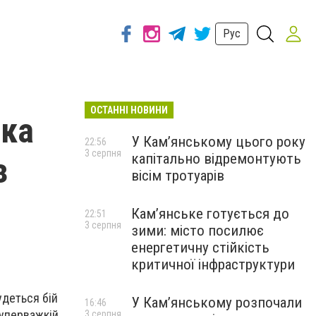
Рус
ОСТАННІ НОВИНИ
ика
У Кам’янському цього року
22:56
3 серпня
капітально відремонтують
з
вісім тротуарів
Кам’янське готується до
22:51
3 серпня
зими: місто посилює
енергетичну стійкість
критичної інфраструктури
удеться бій
У Кам’янському розпочали
16:46
суперважкій
3 серпня