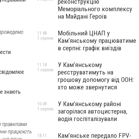
реконструкцію
Меморіального комплексу
на Майдані Героїв
 проведемо
Мобільний ЦНАП у
11:48
1 серпня
Кам’янському працюватиме
в серпні: графік виїздів
вести
У Кам’янському
11:18
1 серпня
 усвідомлює
реєструватимуть на
грошову допомогу від ООН:
хто може звернутися
ре знають
У Кам’янському районі
10:49
1 серпня
загорілася автоцистерна,
водія госпіталізували
за правилами
вони працюють
Кам’янське передало FPV-
18:11
, що вони