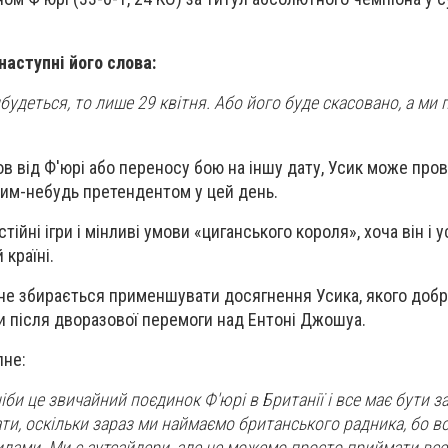
наступні його слова:
будеться, то лише 29 квітня. Або його буде скасовано, а ми
ов від Ф'юрі або переносу бою на іншу дату, Усик може про
ким-небудь претендентом у цей день.
йні ігри і мінливі умови «циганського короля», хоча він і
 країні.
 не збирається применшувати досягнення Усика, якого доб
и після дворазової перемоги над Ентоні Джошуа.
пне:
іби це звичайний поєдинок Ф'юрі в Британії і все має бути 
ати, оскільки зараз ми наймаємо британського радника, бо 
лами. Ми є аутсайдери, але не можемо просто приймати все