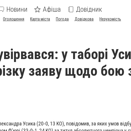
Новини
Афіша
Довідник
Оголошення
Карта міста
Погода
Довідкова
Нерухомість
вірвався: у таборі Ус
різку заяву щодо бою 
ександра Усика (20-0, 13 KO), повідомив, за яких умов відб
ном Ф'юрі (33-0-1, 24 KO) за титул абсолютного чемпіона у 