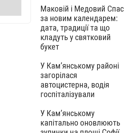
Маковій і Медовий Спас
за новим календарем:
дата, традиції та що
кладуть у святковий
букет
У Кам’янському районі
загорілася
автоцистерна, водія
госпіталізували
У Кам’янському
капітально оновлюють
зупинки на площі Софії