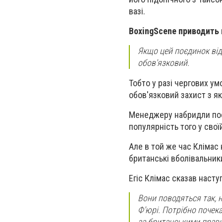
вазі.
BoxingScene приводить 
Якщо цей поєдинок від
обов'язковий.
Тобто у разі чергових ум
обов'язковий захист з я
Менеджеру набридли пості
популярність того у своїй
Але в той же час Клімас
британські вболівальник
Егіс Клімас сказав насту
Вони поводяться так, н
Ф'юрі. Потрібно почек
за британськими прави