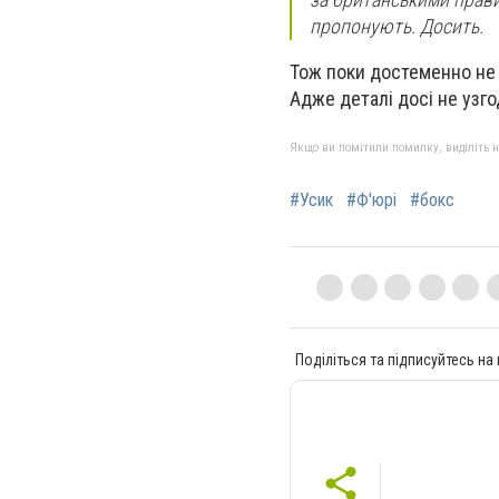
пропонують. Досить.
Тож поки достеменно не в
Адже деталі досі не узго
Якщо ви помітили помилку, виділіть нео
#Усик
#Ф'юрі
#бокс
Поділіться та підписуйтесь на