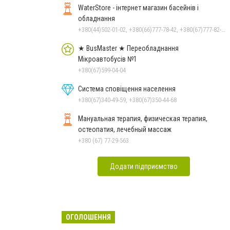
WaterStore - інтернет магазин басейнів і
обладнання
+380(44)502-01-02, +380(66)777-78-42, +380(67)777-82-19, +380(67)890-80-80, +380(73)890-80-80, +380(44)502-01-03
★ BusMaster ★ Переобладнання
Мікроавтобусів №1
+380(67)599-04-04
Система сповіщення населення
+380(67)340-49-59, +380(67)350-44-68
Мануальная терапия, физическая терапия,
остеопатия, лечебный массаж
+380 (67) 77-29-563
Додати підприємство
ОГОЛОШЕННЯ