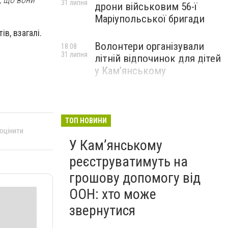
31 липня
дрони військовим 56-ї
Маріупольської бригади
в, взагалі.
Волонтери організували
18:08
31 липня
літній відпочинок для дітей
у Кам’янському
ТОП НОВИНИ
 оцінити
У Кам’янському
реєструватимуть на
грошову допомогу від
ООН: хто може
звернутися