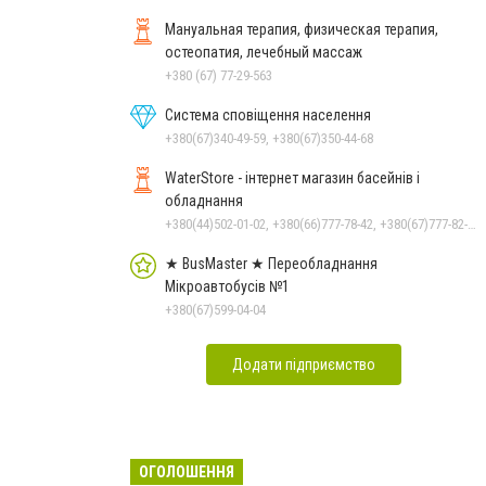
Мануальная терапия, физическая терапия,
остеопатия, лечебный массаж
+380 (67) 77-29-563
Система сповіщення населення
+380(67)340-49-59, +380(67)350-44-68
WaterStore - інтернет магазин басейнів і
обладнання
+380(44)502-01-02, +380(66)777-78-42, +380(67)777-82-19, +380(67)890-80-80, +380(73)890-80-80, +380(44)502-01-03
★ BusMaster ★ Переобладнання
Мікроавтобусів №1
+380(67)599-04-04
Додати підприємство
ОГОЛОШЕННЯ