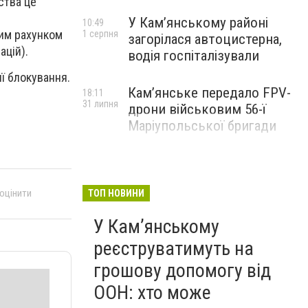
ства це
У Кам’янському районі
10:49
вим рахунком
1 серпня
загорілася автоцистерна,
ацій).
водія госпіталізували
ї блокування.
Кам’янське передало FPV-
18:11
31 липня
дрони військовим 56-ї
Маріупольської бригади
 оцінити
ТОП НОВИНИ
У Кам’янському
реєструватимуть на
грошову допомогу від
ООН: хто може