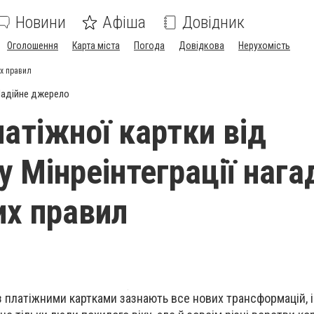
Новини
Афіша
Довідник
Оголошення
Карта міста
Погода
Довідкова
Нерухомість
их правил
адійне джерело
латіжної картки від
у Мінреінтеграції нага
их правил
 з платіжними картками зазнають все нових трансформацій, і