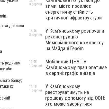
Кам’янське готується до
ристувачів
22:51
3 серпня
зими: місто посилює
енергетичну стійкість
ків.
критичної інфраструктури
о ви доклали
У Кам’янському розпочали
16:46
3 серпня
реконструкцію
Меморіального комплексу
на Майдані Героїв
ба
Мобільний ЦНАП у
11:48
іть родичам;
1 серпня
Кам’янському працюватиме
нку або
в серпні: графік виїздів
ьного банку;
У Кам’янському
атаки їх
11:18
1 серпня
реєструватимуть на
грошову допомогу від ООН:
ірений
хто може звернутися