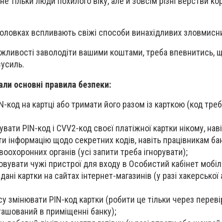
не тільки люди похилого віку, але й зовсім різні верстви ко
оловках вспливають свіжі способи винахідливих зловмисни
жливості заволодіти вашими коштами, треба впевнитись, щ
зусиль.
али основні правила безпеки:
-код на картці або тримати його разом із карткою (код тре
ати PIN-код і CVV2-код своєї платіжної картки нікому, нав
и інформацію щодо секретних кодів, навіть працівникам ба
оохоронних органів (усі запити треба ігнорувати);
вувати чужі пристрої для входу в Особистий кабінет мобіл
дані картки на сайтах інтернет-магазинів (у разі хакерської 
су змінювати PIN-код картки (робити це тільки через перев
ташований в приміщенні банку);