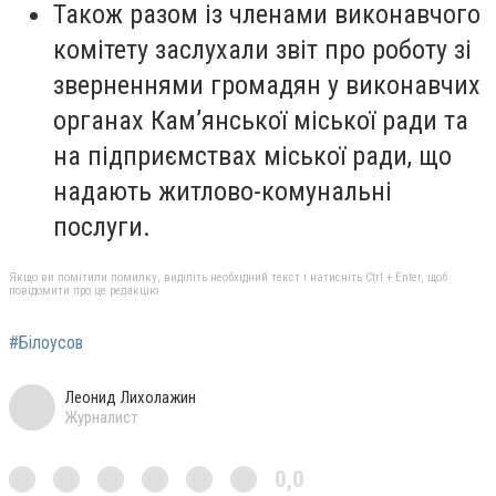
Також разом із членами виконавчого
комітету заслухали звіт про роботу зі
зверненнями громадян у виконавчих
органах Кам’янської міської ради та
на підприємствах міської ради, що
надають житлово-комунальні
послуги.
Якщо ви помітили помилку, виділіть необхідний текст і натисніть Ctrl + Enter, щоб
повідомити про це редакцію
#Білоусов
Леонид Лихолажин
Журналист
0,0