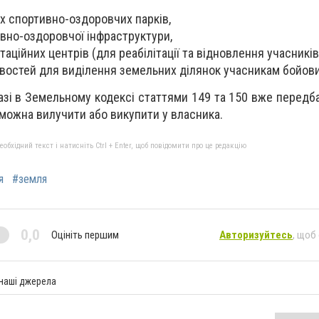
х спортивно-оздоровчих парків,
вно-оздоровчої інфраструктури,
таційних центрів (для реабілітації та відновлення учасників
остей для виділення земельних ділянок учасникам бойови
азі в Земельному кодексі статтями 149 та 150 вже передба
 можна вилучити або викупити у власника.
бхідний текст і натисніть Ctrl + Enter, щоб повідомити про це редакцію
я
#земля
0,0
Оцініть першим
Авторизуйтесь
, щоб
 наші джерела