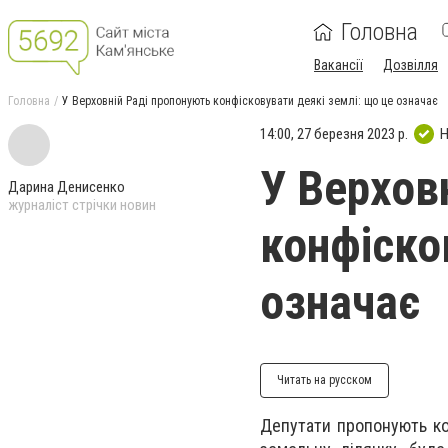
Головна
Вакансії
Дозвілля
Головна
У Верховній Раді пропонують конфісковувати деякі землі: що це означає
14:00, 27 березня 2023 р.
Н
У Верхов
Дарина Денисенко
журналіст стрічки новин
конфіско
означає
Читать на русском
Депутати пропонують ко