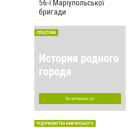
56-ї Маріупольської
бригади
СПЕЦТЕМА
История родного
города
Всі матеріали тут
ПІДПРИЄМСТВА КАМ'ЯНСЬКОГО