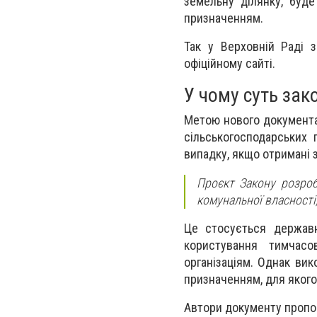
земельну ділянку, буде
призначенням.
Так у Верховній Раді 
офіційному сайті.
У чому суть за
Метою нового документа
сільськогосподарських 
випадку, якщо отримані 
Проєкт Закону розроб
комунальної власності
Це стосується державн
користування тимчасо
організаціям. Однак ви
призначенням, для якого
Автори документу пропон