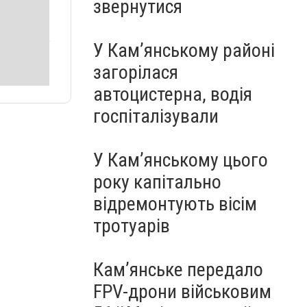
звернутися
У Кам’янському районі
загорілася
автоцистерна, водія
госпіталізували
У Кам’янському цього
року капітально
відремонтують вісім
тротуарів
Кам’янське передало
FPV-дрони військовим