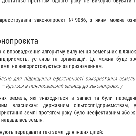
 достатньо протягом одного року не використовувати ї
зареєстрували законопроєкт №9086, з яким можна озн
конопроєкта
 є впровадження алгоритму вилучення земельних ділянок
підприємств, установ та організацій. Це можна буде з
землі не використовуються за призначенням.
лено для підвищення ефективності використання земель
, – йдеться в пояснювальній записці до законопроєкту.
их земель, які знаходяться в запасі та були передані
вим власникам: державним сільгосппідприємствам, 
користання землі протягом року було неефективним або ж
 надавалась земля.
ують передавати такі землі для інших цілей: