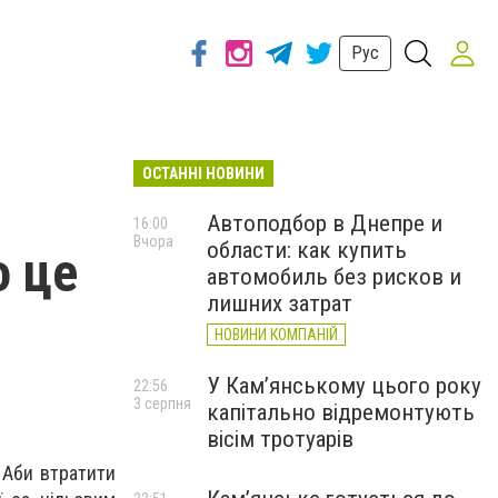
Рус
ОСТАННІ НОВИНИ
Автоподбор в Днепре и
16:00
Вчора
области: как купить
о це
автомобиль без рисков и
лишних затрат
НОВИНИ КОМПАНІЙ
У Кам’янському цього року
22:56
3 серпня
капітально відремонтують
вісім тротуарів
 Аби втратити