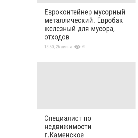
Евроконтейнер мусорный
металлический. Евробак
железный для мусора,
отходов
91
13:50, 26 липня
Специалист по
недвижимости
г.Каменское