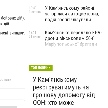
У Кам’янському районі
10:49
1 серпня
загорілася автоцистерна,
 бойових дій),
водія госпіталізували
х дій.
Кам’янське передало FPV-
чені випадки,
18:11
31 липня
дрони військовим 56-ї
Маріупольської бригади
ТОП НОВИНИ
У Кам’янському
 оцінити
реєструватимуть на
грошову допомогу від
ООН: хто може