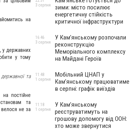
Кам’янське готується до
ї за цільовим
22:51
3 серпня
зими: місто посилює
енергетичну стійкість
айомитись на
критичної інфраструктури
У Кам’янському розпочали
16:46
3 серпня
реконструкцію
, у державних
Меморіального комплексу
робити у тому
на Майдані Героїв
Мобільний ЦНАП у
11:48
 державної та
1 серпня
Кам’янському працюватиме
в серпні: графік виїздів
 на постійне
установам та
У Кам’янському
11:18
 велося не за
1 серпня
реєструватимуть на
грошову допомогу від ООН:
хто може звернутися