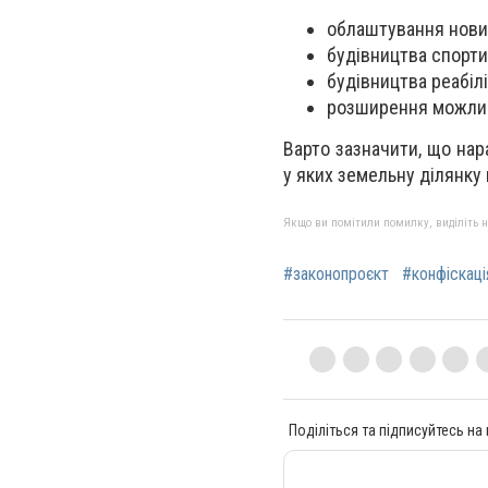
облаштування нови
будівництва спорти
будівництва реабілі
розширення можлив
Варто зазначити, що нар
у яких земельну ділянку
Якщо ви помітили помилку, виділіть нео
#законопроєкт
#конфіскаці
Поділіться та підписуйтесь на