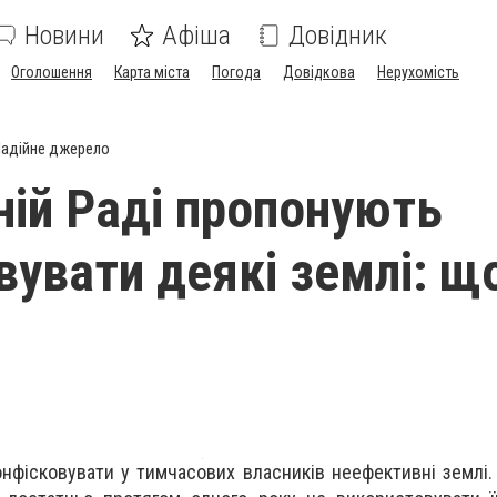
Новини
Афіша
Довідник
Оголошення
Карта міста
Погода
Довідкова
Нерухомість
адійне джерело
ній Раді пропонують
вувати деякі землі: щ
нфісковувати у тимчасових власників неефективні землі.